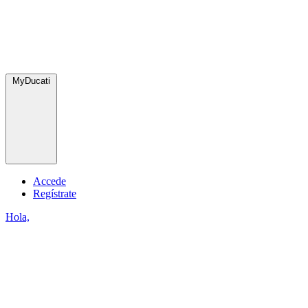
MyDucati
Accede
Regístrate
Hola,