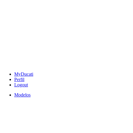
MyDucati
Perfil
Logout
Modelos