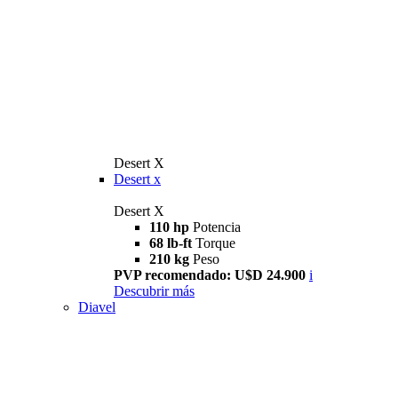
Desert X
Desert x
Desert X
110 hp
Potencia
68 lb-ft
Torque
210 kg
Peso
PVP recomendado: U$D 24.900
i
Descubrir más
Diavel