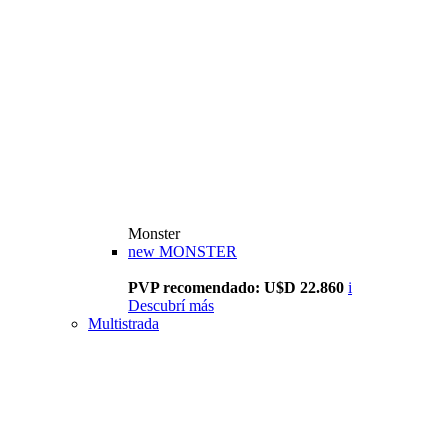
Monster
new
MONSTER
PVP recomendado: U$D 22.860
i
Descubrí más
Multistrada