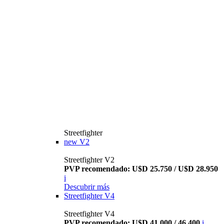
Streetfighter
new
V2
Streetfighter V2
PVP recomendado: U$D 25.750 / U$D 28.950
i
Descubrir más
Streetfighter V4
Streetfighter V4
PVP recomendado: U$D 41.000 / 46.400
i