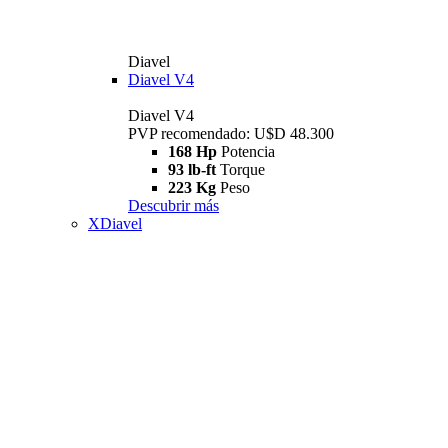
Diavel
Diavel V4
Diavel V4
PVP recomendado: U$D 48.300
168 Hp
Potencia
93 lb-ft
Torque
223 Kg
Peso
Descubrir más
XDiavel