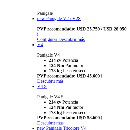
Panigale
new
Panigale V2 / V2S
PVP recomendado: U$D 25.750 / U$D 28.950
i
Configurar
Descubrir más
V4
Panigale V4
214 cv
Potencia
124 Nm
Par motor
173 kg
Peso en seco
PVP recomendado: U$D 45.600
i
Descubrir más
V4 S
Panigale V4 S
214 cv
Potencia
124 Nm
Par motor
173 kg
Peso en seco
PVP recomendado: U$D 58.600
i
Descubrir más
new
Panigale Tricolore V4