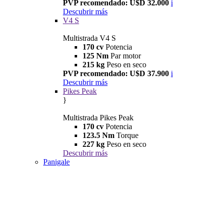
PVP recomendado: U$D 32.000
i
Descubrir más
V4 S
Multistrada V4 S
170 cv
Potencia
125 Nm
Par motor
215 kg
Peso en seco
PVP recomendado: U$D 37.900
i
Descubrir más
Pikes Peak
}
Multistrada Pikes Peak
170 cv
Potencia
123.5 Nm
Torque
227 kg
Peso en seco
Descubrir más
Panigale