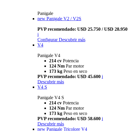
Panigale
new
Panigale V2 / V2S
PVP recomendado: U$D 25.750 / U$D 28.950
i
Configurar
Descubrir más
V4
Panigale V4
214 cv
Potencia
124 Nm
Par motor
173 kg
Peso en seco
PVP recomendado: U$D 45.600
i
Descubrir más
V4 S
Panigale V4 S
214 cv
Potencia
124 Nm
Par motor
173 kg
Peso en seco
PVP recomendado: U$D 58.600
i
Descubrir más
new
Panigale Tricolore V4