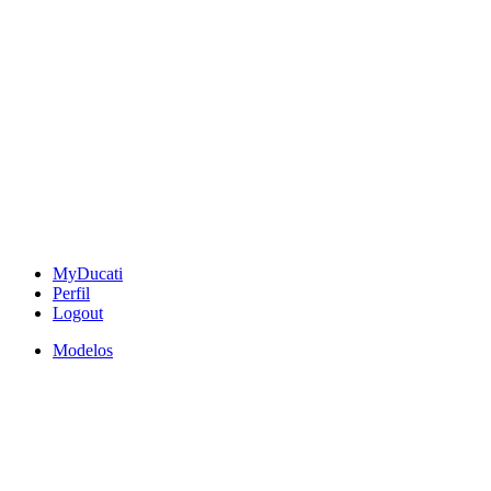
MyDucati
Perfil
Logout
Modelos