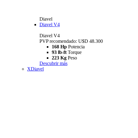
Diavel
Diavel V4
Diavel V4
PVP recomendado: U$D 48.300
168 Hp
Potencia
93 lb-ft
Torque
223 Kg
Peso
Descubrir más
XDiavel