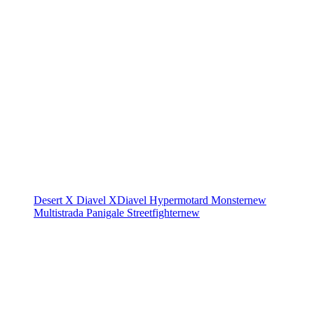
Desert X
Diavel
XDiavel
Hypermotard
Monster
new
Multistrada
Panigale
Streetfighter
new