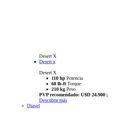
Desert X
Desert x
Desert X
110 hp
Potencia
68 lb-ft
Torque
210 kg
Peso
PVP recomendado: U$D 24.900
i
Descubrir más
Diavel