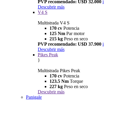
PVP recomendado: U$D 32.000
i
Descubrir más
V4 S
Multistrada V4 S
170 cv
Potencia
125 Nm
Par motor
215 kg
Peso en seco
PVP recomendado: U$D 37.900
i
Descubrir más
Pikes Peak
}
Multistrada Pikes Peak
170 cv
Potencia
123.5 Nm
Torque
227 kg
Peso en seco
Descubrir más
Panigale