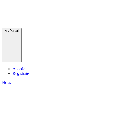
MyDucati
Accede
Regístrate
Hola,