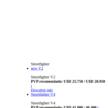
Streetfighter
new
V2
Streetfighter V2
PVP recomendado: U$D 25.750 / U$D 28.950
i
Descubrir más
Streetfighter V4
Streetfighter V4
PVP recomendado: U$D 41.000 / 46.400
i