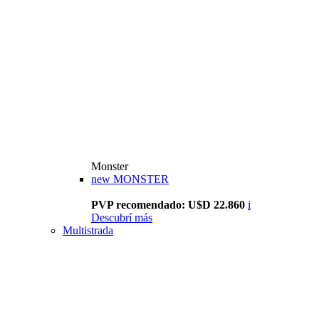
Monster
new
MONSTER
PVP recomendado: U$D 22.860
i
Descubrí más
Multistrada