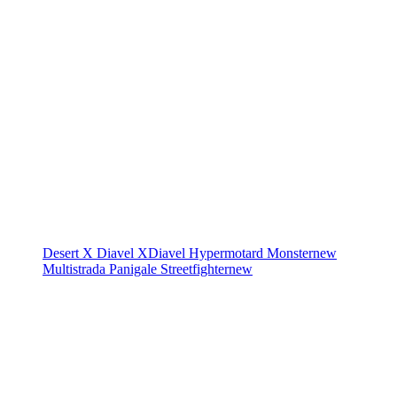
Desert X
Diavel
XDiavel
Hypermotard
Monster
new
Multistrada
Panigale
Streetfighter
new