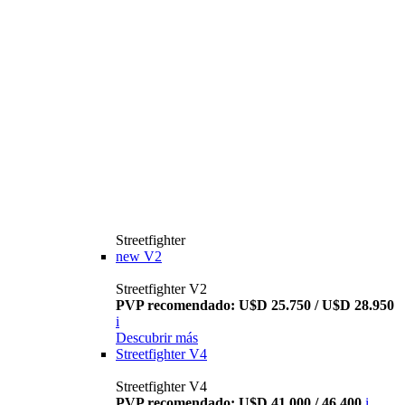
Streetfighter
new
V2
Streetfighter V2
PVP recomendado: U$D 25.750 / U$D 28.950
i
Descubrir más
Streetfighter V4
Streetfighter V4
PVP recomendado: U$D 41.000 / 46.400
i