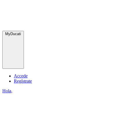
MyDucati
Accede
Regístrate
Hola,