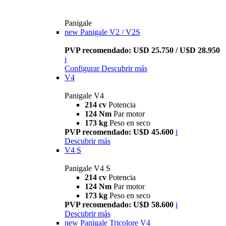
Panigale
new
Panigale V2 / V2S
PVP recomendado: U$D 25.750 / U$D 28.950
i
Configurar
Descubrir más
V4
Panigale V4
214 cv
Potencia
124 Nm
Par motor
173 kg
Peso en seco
PVP recomendado: U$D 45.600
i
Descubrir más
V4 S
Panigale V4 S
214 cv
Potencia
124 Nm
Par motor
173 kg
Peso en seco
PVP recomendado: U$D 58.600
i
Descubrir más
new
Panigale Tricolore V4