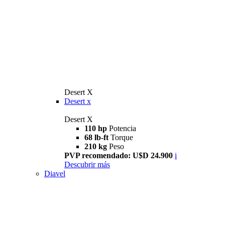
Desert X
Desert x
Desert X
110 hp
Potencia
68 lb-ft
Torque
210 kg
Peso
PVP recomendado: U$D 24.900
i
Descubrir más
Diavel