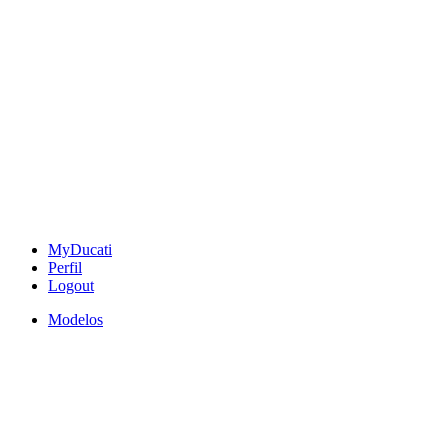
MyDucati
Perfil
Logout
Modelos