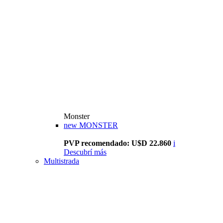
Monster
new
MONSTER
PVP recomendado: U$D 22.860
i
Descubrí más
Multistrada