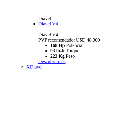
Diavel
Diavel V4
Diavel V4
PVP recomendado: U$D 48.300
168 Hp
Potencia
93 lb-ft
Torque
223 Kg
Peso
Descubrir más
XDiavel