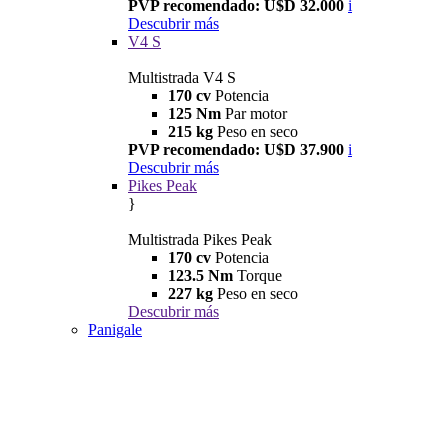
PVP recomendado: U$D 32.000
i
Descubrir más
V4 S
Multistrada V4 S
170 cv
Potencia
125 Nm
Par motor
215 kg
Peso en seco
PVP recomendado: U$D 37.900
i
Descubrir más
Pikes Peak
}
Multistrada Pikes Peak
170 cv
Potencia
123.5 Nm
Torque
227 kg
Peso en seco
Descubrir más
Panigale