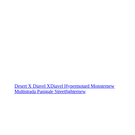
Desert X
Diavel
XDiavel
Hypermotard
Monster
new
Multistrada
Panigale
Streetfighter
new