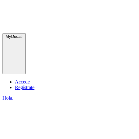
MyDucati
Accede
Regístrate
Hola,