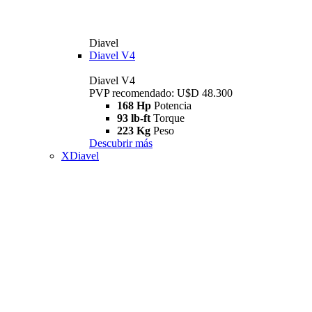
Diavel
Diavel V4
Diavel V4
PVP recomendado: U$D 48.300
168 Hp
Potencia
93 lb-ft
Torque
223 Kg
Peso
Descubrir más
XDiavel