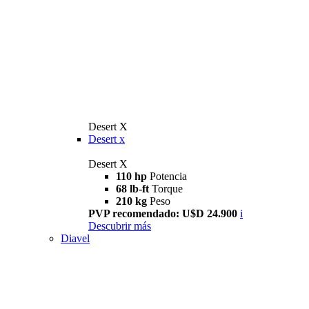
Desert X
Desert x
Desert X
110 hp
Potencia
68 lb-ft
Torque
210 kg
Peso
PVP recomendado: U$D 24.900
i
Descubrir más
Diavel