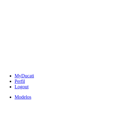
MyDucati
Perfil
Logout
Modelos