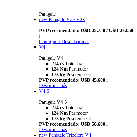
Panigale
new
Panigale V2 / V2S
PVP recomendado: U$D 25.750 / U$D 28.950
i
Configurar
Descubrir más
V4
Panigale V4
214 cv
Potencia
124 Nm
Par motor
173 kg
Peso en seco
PVP recomendado: U$D 45.600
i
Descubrir más
V4 S
Panigale V4 S
214 cv
Potencia
124 Nm
Par motor
173 kg
Peso en seco
PVP recomendado: U$D 58.600
i
Descubrir más
new
Panigale Tricolore V4