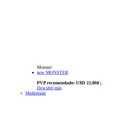
Monster
new
MONSTER
PVP recomendado: U$D 22.860
i
Descubrí más
Multistrada