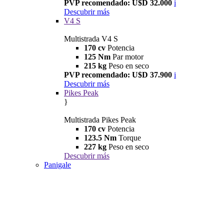
PVP recomendado: U$D 32.000
i
Descubrir más
V4 S
Multistrada V4 S
170 cv
Potencia
125 Nm
Par motor
215 kg
Peso en seco
PVP recomendado: U$D 37.900
i
Descubrir más
Pikes Peak
}
Multistrada Pikes Peak
170 cv
Potencia
123.5 Nm
Torque
227 kg
Peso en seco
Descubrir más
Panigale