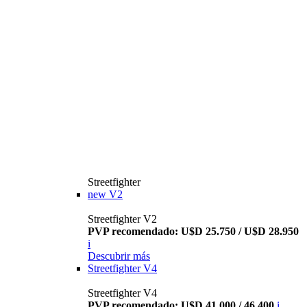
Streetfighter
new
V2
Streetfighter V2
PVP recomendado: U$D 25.750 / U$D 28.950
i
Descubrir más
Streetfighter V4
Streetfighter V4
PVP recomendado: U$D 41.000 / 46.400
i