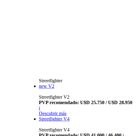
Streetfighter
new
V2
Streetfighter V2
PVP recomendado: U$D 25.750 / U$D 28.950
i
Descubrir más
Streetfighter V4
Streetfighter V4
PVP recomendado: U$D 41.000 / 46.400
i