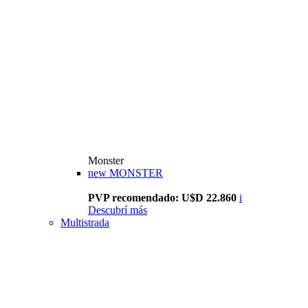
Monster
new
MONSTER
PVP recomendado: U$D 22.860
i
Descubrí más
Multistrada