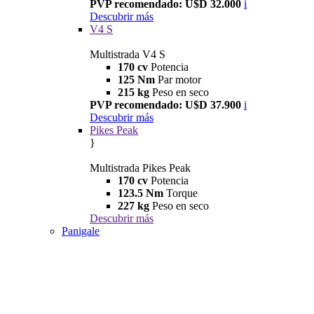
PVP recomendado: U$D 32.000
i
Descubrir más
V4 S
Multistrada V4 S
170 cv
Potencia
125 Nm
Par motor
215 kg
Peso en seco
PVP recomendado: U$D 37.900
i
Descubrir más
Pikes Peak
}
Multistrada Pikes Peak
170 cv
Potencia
123.5 Nm
Torque
227 kg
Peso en seco
Descubrir más
Panigale