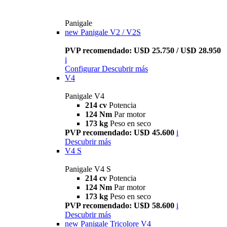
Panigale
new
Panigale V2 / V2S
PVP recomendado: U$D 25.750 / U$D 28.950
i
Configurar
Descubrir más
V4
Panigale V4
214 cv
Potencia
124 Nm
Par motor
173 kg
Peso en seco
PVP recomendado: U$D 45.600
i
Descubrir más
V4 S
Panigale V4 S
214 cv
Potencia
124 Nm
Par motor
173 kg
Peso en seco
PVP recomendado: U$D 58.600
i
Descubrir más
new
Panigale Tricolore V4