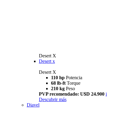
Desert X
Desert x
Desert X
110 hp
Potencia
68 lb-ft
Torque
210 kg
Peso
PVP recomendado: U$D 24.900
i
Descubrir más
Diavel