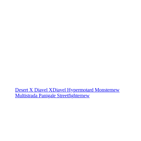
Desert X
Diavel
XDiavel
Hypermotard
Monster
new
Multistrada
Panigale
Streetfighter
new