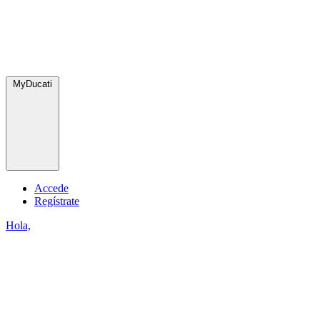
MyDucati
Accede
Regístrate
Hola,