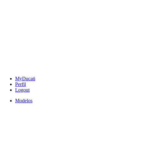
MyDucati
Perfil
Logout
Modelos