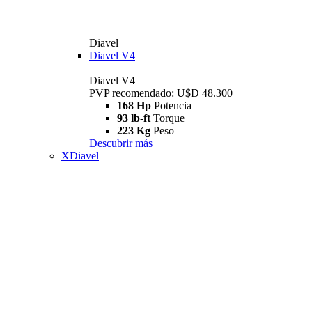
Diavel
Diavel V4
Diavel V4
PVP recomendado: U$D 48.300
168 Hp
Potencia
93 lb-ft
Torque
223 Kg
Peso
Descubrir más
XDiavel