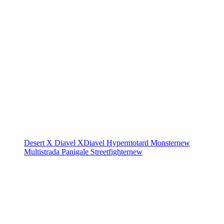
Desert X
Diavel
XDiavel
Hypermotard
Monster
new
Multistrada
Panigale
Streetfighter
new