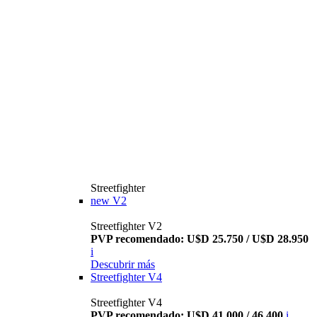
Streetfighter
new
V2
Streetfighter V2
PVP recomendado: U$D 25.750 / U$D 28.950
i
Descubrir más
Streetfighter V4
Streetfighter V4
PVP recomendado: U$D 41.000 / 46.400
i