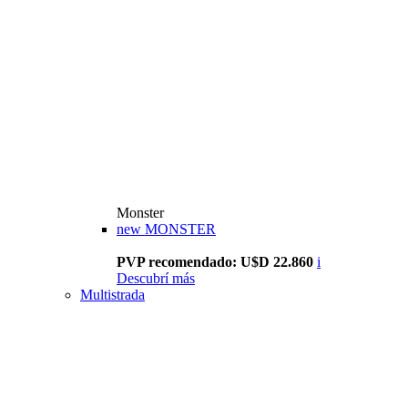
Monster
new
MONSTER
PVP recomendado: U$D 22.860
i
Descubrí más
Multistrada