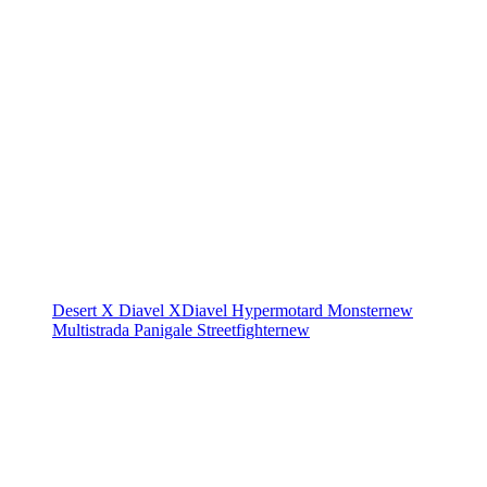
Desert X
Diavel
XDiavel
Hypermotard
Monster
new
Multistrada
Panigale
Streetfighter
new