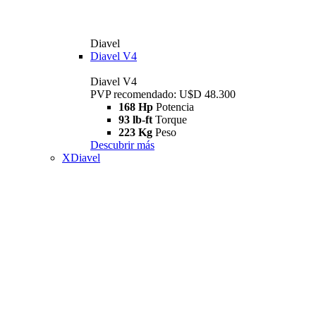
Diavel
Diavel V4
Diavel V4
PVP recomendado: U$D 48.300
168 Hp
Potencia
93 lb-ft
Torque
223 Kg
Peso
Descubrir más
XDiavel