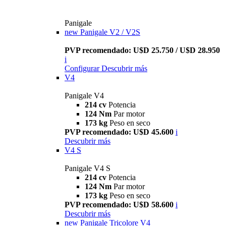
Panigale
new
Panigale V2 / V2S
PVP recomendado: U$D 25.750 / U$D 28.950
i
Configurar
Descubrir más
V4
Panigale V4
214 cv
Potencia
124 Nm
Par motor
173 kg
Peso en seco
PVP recomendado: U$D 45.600
i
Descubrir más
V4 S
Panigale V4 S
214 cv
Potencia
124 Nm
Par motor
173 kg
Peso en seco
PVP recomendado: U$D 58.600
i
Descubrir más
new
Panigale Tricolore V4