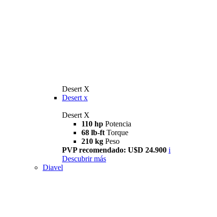
Desert X
Desert x
Desert X
110 hp
Potencia
68 lb-ft
Torque
210 kg
Peso
PVP recomendado: U$D 24.900
i
Descubrir más
Diavel