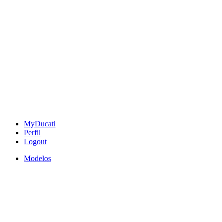
MyDucati
Perfil
Logout
Modelos