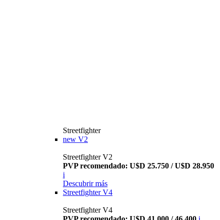
Streetfighter
new
V2
Streetfighter V2
PVP recomendado: U$D 25.750 / U$D 28.950
i
Descubrir más
Streetfighter V4
Streetfighter V4
PVP recomendado: U$D 41.000 / 46.400
i