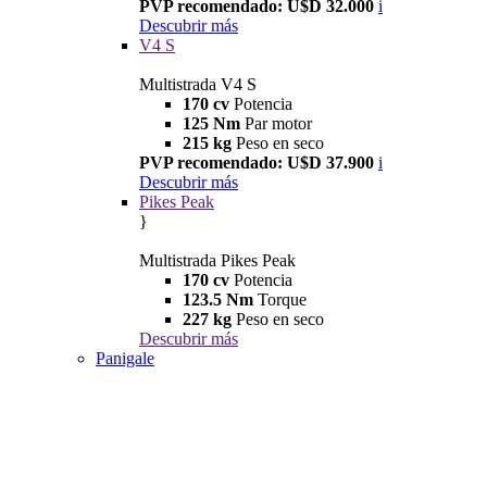
PVP recomendado: U$D 32.000
i
Descubrir más
V4 S
Multistrada V4 S
170 cv
Potencia
125 Nm
Par motor
215 kg
Peso en seco
PVP recomendado: U$D 37.900
i
Descubrir más
Pikes Peak
}
Multistrada Pikes Peak
170 cv
Potencia
123.5 Nm
Torque
227 kg
Peso en seco
Descubrir más
Panigale