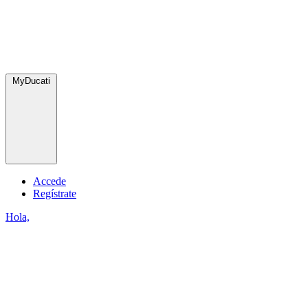
MyDucati
Accede
Regístrate
Hola,