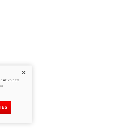
positivo para
ara
IES