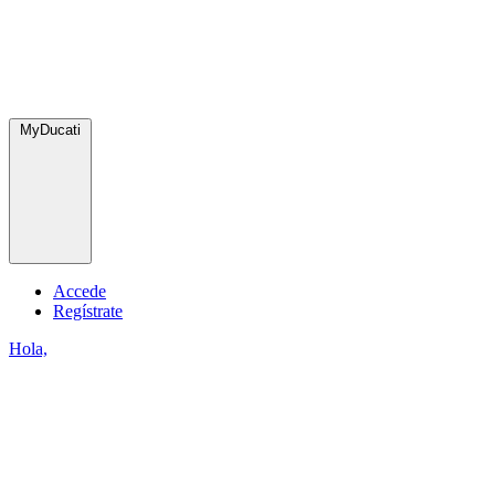
MyDucati
Accede
Regístrate
Hola,