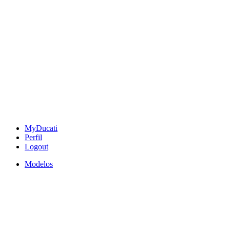
MyDucati
Perfil
Logout
Modelos