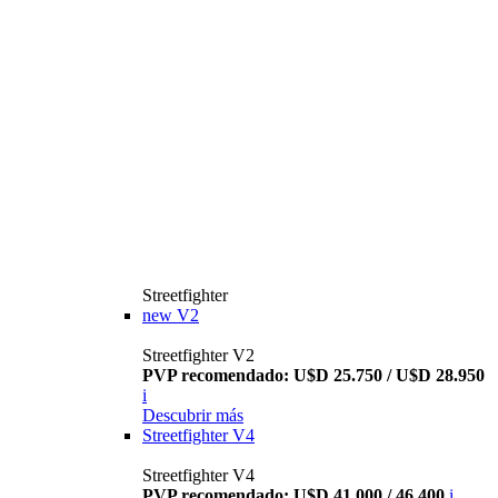
Streetfighter
new
V2
Streetfighter V2
PVP recomendado: U$D 25.750 / U$D 28.950
i
Descubrir más
Streetfighter V4
Streetfighter V4
PVP recomendado: U$D 41.000 / 46.400
i