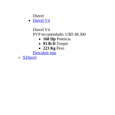
Diavel
Diavel V4
Diavel V4
PVP recomendado: U$D 48.300
168 Hp
Potencia
93 lb-ft
Torque
223 Kg
Peso
Descubrir más
XDiavel