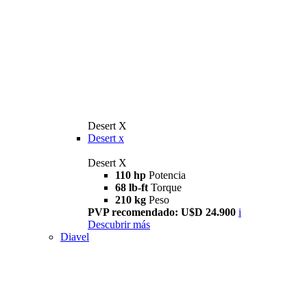
Desert X
Desert x
Desert X
110 hp
Potencia
68 lb-ft
Torque
210 kg
Peso
PVP recomendado: U$D 24.900
i
Descubrir más
Diavel