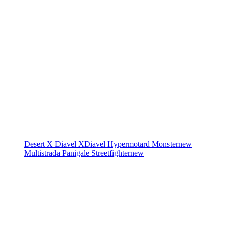
Desert X
Diavel
XDiavel
Hypermotard
Monster
new
Multistrada
Panigale
Streetfighter
new