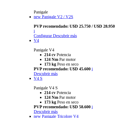
Panigale
new
Panigale V2 / V2S
PVP recomendado: U$D 25.750 / U$D 28.950
i
Configurar
Descubrir más
V4
Panigale V4
214 cv
Potencia
124 Nm
Par motor
173 kg
Peso en seco
PVP recomendado: U$D 45.600
i
Descubrir más
V4 S
Panigale V4 S
214 cv
Potencia
124 Nm
Par motor
173 kg
Peso en seco
PVP recomendado: U$D 58.600
i
Descubrir más
new
Panigale Tricolore V4