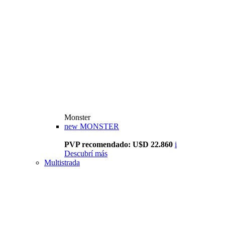
Monster
new
MONSTER
PVP recomendado: U$D 22.860
i
Descubrí más
Multistrada