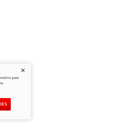
positivo para
ara
IES