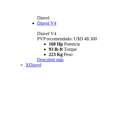
Diavel
Diavel V4
Diavel V4
PVP recomendado: U$D 48.300
168 Hp
Potencia
93 lb-ft
Torque
223 Kg
Peso
Descubrir más
XDiavel