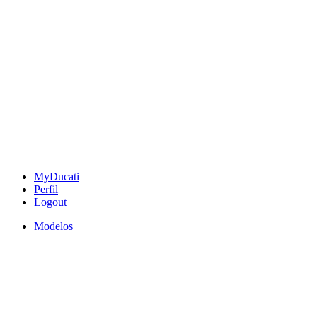
MyDucati
Perfil
Logout
Modelos