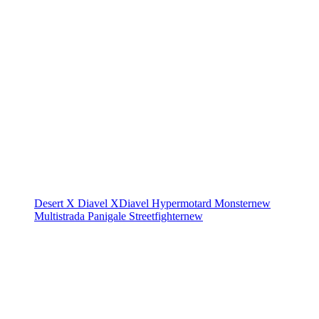
Desert X
Diavel
XDiavel
Hypermotard
Monster
new
Multistrada
Panigale
Streetfighter
new