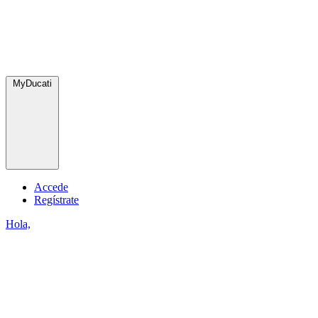
MyDucati
Accede
Regístrate
Hola,