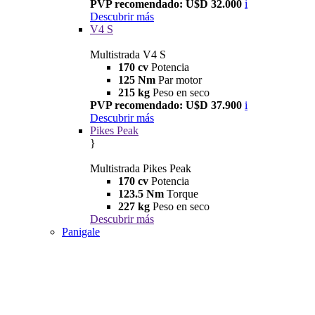
PVP recomendado: U$D 32.000
i
Descubrir más
V4 S
Multistrada V4 S
170 cv
Potencia
125 Nm
Par motor
215 kg
Peso en seco
PVP recomendado: U$D 37.900
i
Descubrir más
Pikes Peak
}
Multistrada Pikes Peak
170 cv
Potencia
123.5 Nm
Torque
227 kg
Peso en seco
Descubrir más
Panigale