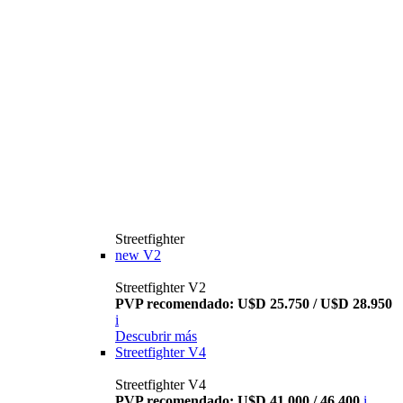
Streetfighter
new
V2
Streetfighter V2
PVP recomendado: U$D 25.750 / U$D 28.950
i
Descubrir más
Streetfighter V4
Streetfighter V4
PVP recomendado: U$D 41.000 / 46.400
i