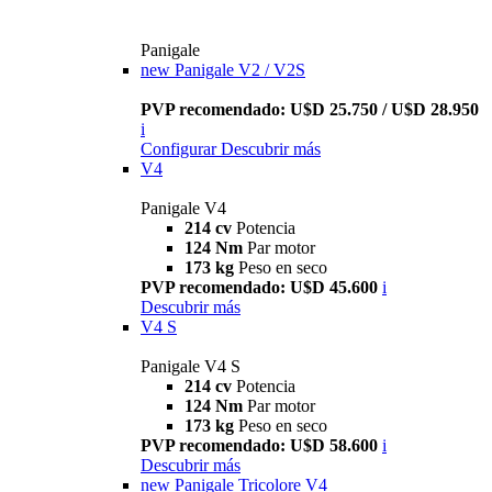
Panigale
new
Panigale V2 / V2S
PVP recomendado: U$D 25.750 / U$D 28.950
i
Configurar
Descubrir más
V4
Panigale V4
214 cv
Potencia
124 Nm
Par motor
173 kg
Peso en seco
PVP recomendado: U$D 45.600
i
Descubrir más
V4 S
Panigale V4 S
214 cv
Potencia
124 Nm
Par motor
173 kg
Peso en seco
PVP recomendado: U$D 58.600
i
Descubrir más
new
Panigale Tricolore V4