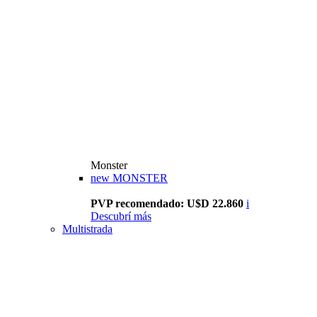
Monster
new
MONSTER
PVP recomendado: U$D 22.860
i
Descubrí más
Multistrada