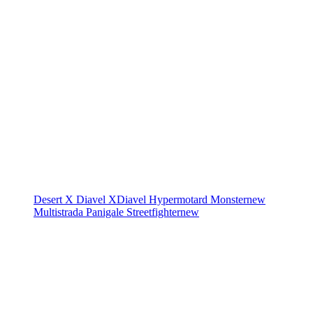
Desert X
Diavel
XDiavel
Hypermotard
Monster
new
Multistrada
Panigale
Streetfighter
new