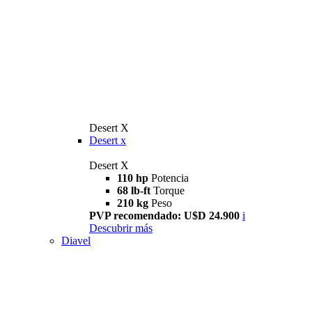
Desert X
Desert x
Desert X
110 hp
Potencia
68 lb-ft
Torque
210 kg
Peso
PVP recomendado: U$D 24.900
i
Descubrir más
Diavel