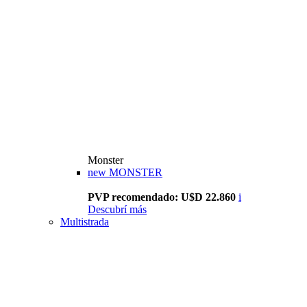
Monster
new
MONSTER
PVP recomendado: U$D 22.860
i
Descubrí más
Multistrada