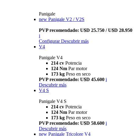
Panigale
new
Panigale V2 / V2S
PVP recomendado: U$D 25.750 / U$D 28.950
i
Configurar
Descubrir más
V4
Panigale V4
214 cv
Potencia
124 Nm
Par motor
173 kg
Peso en seco
PVP recomendado: U$D 45.600
i
Descubrir más
V4 S
Panigale V4 S
214 cv
Potencia
124 Nm
Par motor
173 kg
Peso en seco
PVP recomendado: U$D 58.600
i
Descubrir más
new
Panigale Tricolore V4