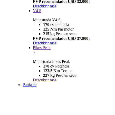
PVP recomendado: U$D 32.000
i
Descubrir más
V4 S
Multistrada V4 S
170 cv
Potencia
125 Nm
Par motor
215 kg
Peso en seco
PVP recomendado: U$D 37.900
i
Descubrir más
Pikes Peak
}
Multistrada Pikes Peak
170 cv
Potencia
123.5 Nm
Torque
227 kg
Peso en seco
Descubrir más
Panigale