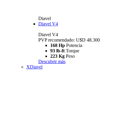
Diavel
Diavel V4
Diavel V4
PVP recomendado: U$D 48.300
168 Hp
Potencia
93 lb-ft
Torque
223 Kg
Peso
Descubrir más
XDiavel