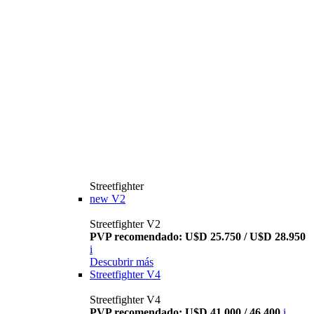
Streetfighter
new
V2
Streetfighter V2
PVP recomendado: U$D 25.750 / U$D 28.950
i
Descubrir más
Streetfighter V4
Streetfighter V4
PVP recomendado: U$D 41.000 / 46.400
i