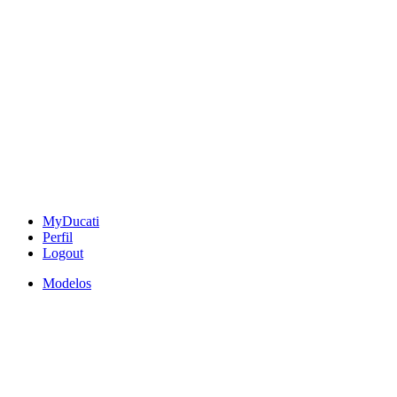
MyDucati
Perfil
Logout
Modelos