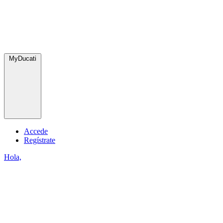
MyDucati
Accede
Regístrate
Hola,