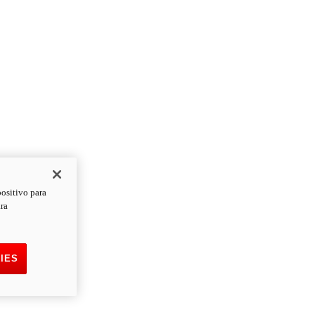
positivo para
ara
IES