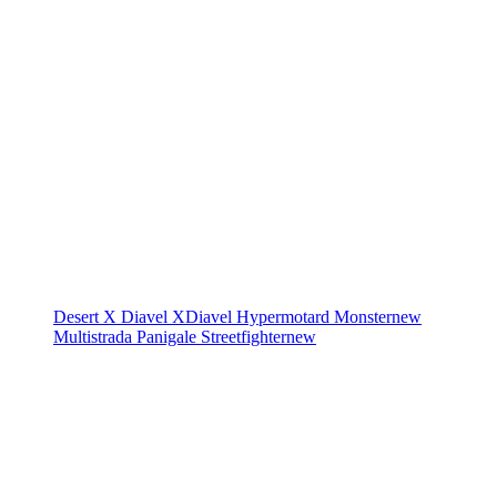
Desert X
Diavel
XDiavel
Hypermotard
Monster
new
Multistrada
Panigale
Streetfighter
new