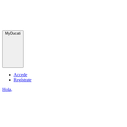
MyDucati
Accede
Regístrate
Hola,