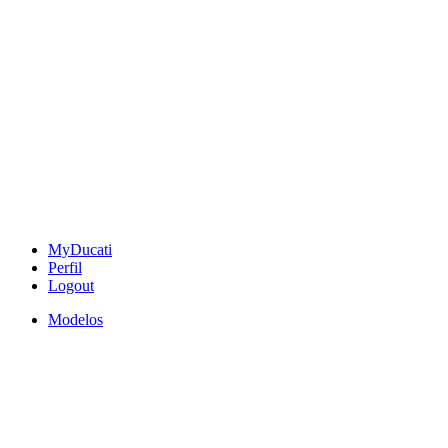
MyDucati
Perfil
Logout
Modelos