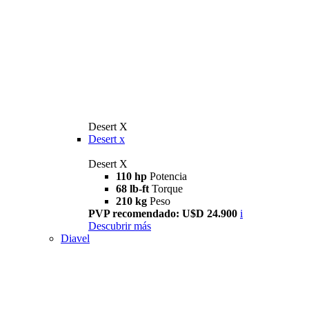
Desert X
Desert x
Desert X
110 hp
Potencia
68 lb-ft
Torque
210 kg
Peso
PVP recomendado: U$D 24.900
i
Descubrir más
Diavel