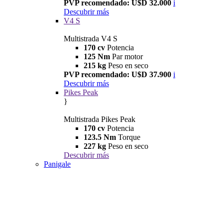
PVP recomendado: U$D 32.000
i
Descubrir más
V4 S
Multistrada V4 S
170 cv
Potencia
125 Nm
Par motor
215 kg
Peso en seco
PVP recomendado: U$D 37.900
i
Descubrir más
Pikes Peak
}
Multistrada Pikes Peak
170 cv
Potencia
123.5 Nm
Torque
227 kg
Peso en seco
Descubrir más
Panigale