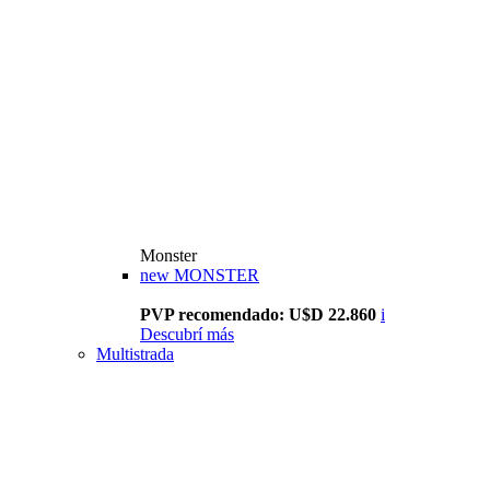
Monster
new
MONSTER
PVP recomendado: U$D 22.860
i
Descubrí más
Multistrada