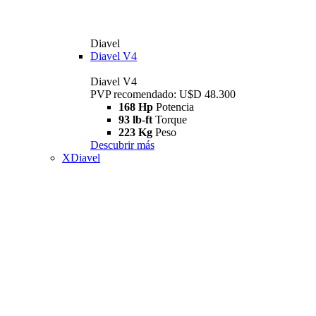
Diavel
Diavel V4
Diavel V4
PVP recomendado: U$D 48.300
168 Hp
Potencia
93 lb-ft
Torque
223 Kg
Peso
Descubrir más
XDiavel