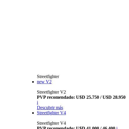
Streetfighter
new
V2
Streetfighter V2
PVP recomendado: U$D 25.750 / U$D 28.950
i
Descubrir más
Streetfighter V4
Streetfighter V4
PVP recomendado: U$D 41.000 / 46.400
i