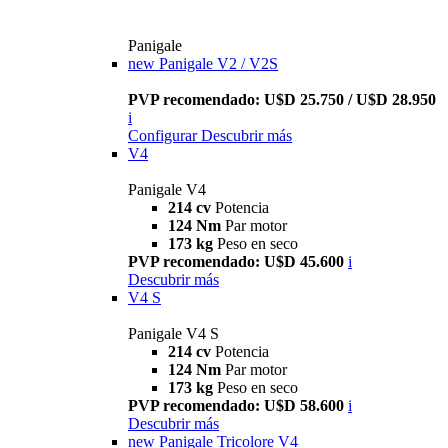
Panigale
new
Panigale V2 / V2S
PVP recomendado: U$D 25.750 / U$D 28.950
i
Configurar
Descubrir más
V4
Panigale V4
214 cv
Potencia
124 Nm
Par motor
173 kg
Peso en seco
PVP recomendado: U$D 45.600
i
Descubrir más
V4 S
Panigale V4 S
214 cv
Potencia
124 Nm
Par motor
173 kg
Peso en seco
PVP recomendado: U$D 58.600
i
Descubrir más
new
Panigale Tricolore V4