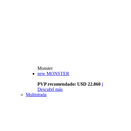
Monster
new
MONSTER
PVP recomendado: U$D 22.860
i
Descubrí más
Multistrada