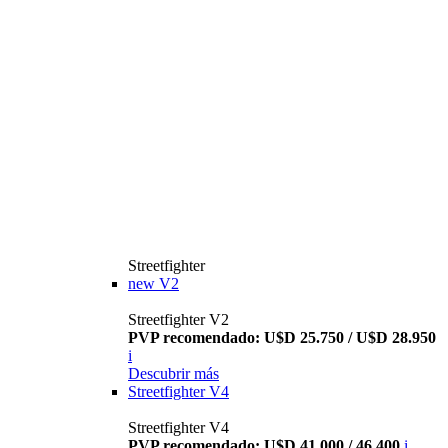
Streetfighter
new
V2
Streetfighter V2
PVP recomendado: U$D 25.750 / U$D 28.950
i
Descubrir más
Streetfighter V4
Streetfighter V4
PVP recomendado: U$D 41.000 / 46.400
i