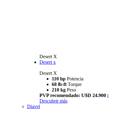
Desert X
Desert x
Desert X
110 hp
Potencia
68 lb-ft
Torque
210 kg
Peso
PVP recomendado: U$D 24.900
i
Descubrir más
Diavel