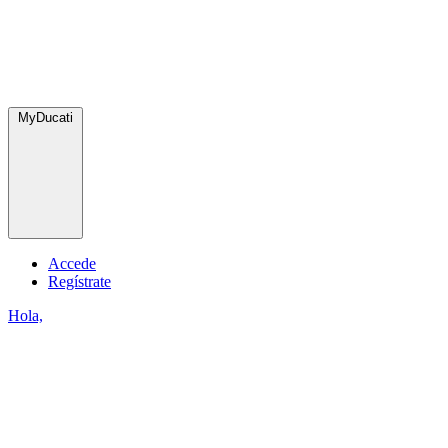
MyDucati
Accede
Regístrate
Hola,