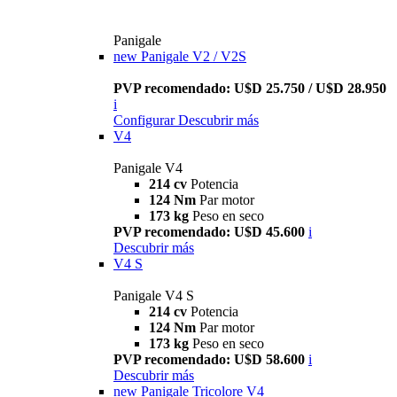
Panigale
new
Panigale V2 / V2S
PVP recomendado: U$D 25.750 / U$D 28.950
i
Configurar
Descubrir más
V4
Panigale V4
214 cv
Potencia
124 Nm
Par motor
173 kg
Peso en seco
PVP recomendado: U$D 45.600
i
Descubrir más
V4 S
Panigale V4 S
214 cv
Potencia
124 Nm
Par motor
173 kg
Peso en seco
PVP recomendado: U$D 58.600
i
Descubrir más
new
Panigale Tricolore V4