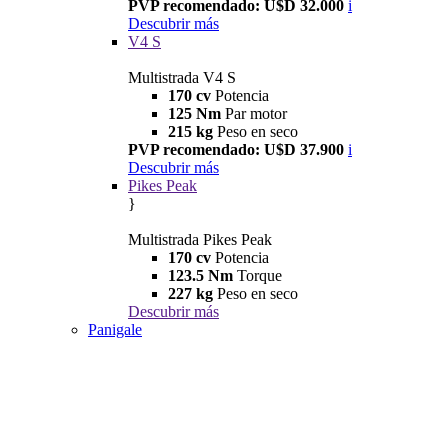
PVP recomendado: U$D 32.000
i
Descubrir más
V4 S
Multistrada V4 S
170 cv
Potencia
125 Nm
Par motor
215 kg
Peso en seco
PVP recomendado: U$D 37.900
i
Descubrir más
Pikes Peak
}
Multistrada Pikes Peak
170 cv
Potencia
123.5 Nm
Torque
227 kg
Peso en seco
Descubrir más
Panigale