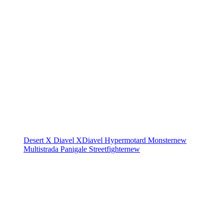
Desert X
Diavel
XDiavel
Hypermotard
Monster
new
Multistrada
Panigale
Streetfighter
new