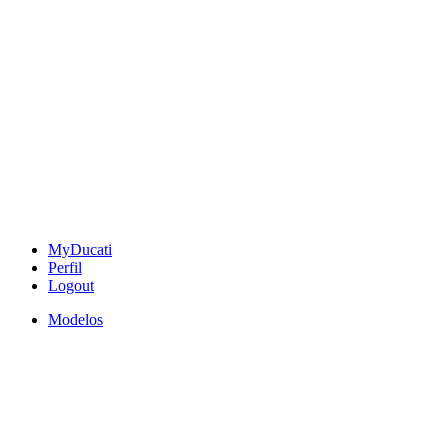
MyDucati
Perfil
Logout
Modelos