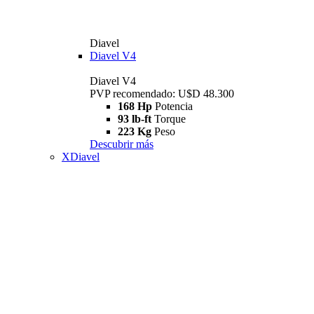
Diavel
Diavel V4
Diavel V4
PVP recomendado: U$D 48.300
168 Hp
Potencia
93 lb-ft
Torque
223 Kg
Peso
Descubrir más
XDiavel