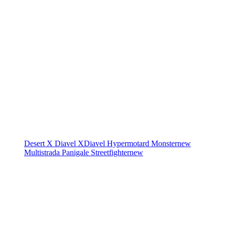
Desert X
Diavel
XDiavel
Hypermotard
Monster
new
Multistrada
Panigale
Streetfighter
new