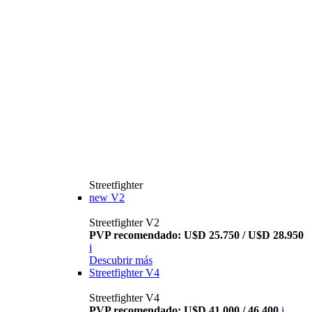
Streetfighter
new
V2
Streetfighter V2
PVP recomendado: U$D 25.750 / U$D 28.950
i
Descubrir más
Streetfighter V4
Streetfighter V4
PVP recomendado: U$D 41.000 / 46.400
i