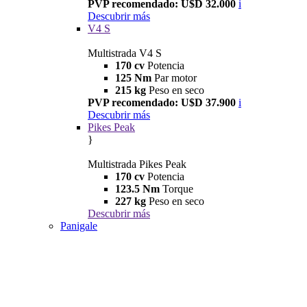
PVP recomendado: U$D 32.000
i
Descubrir más
V4 S
Multistrada V4 S
170 cv
Potencia
125 Nm
Par motor
215 kg
Peso en seco
PVP recomendado: U$D 37.900
i
Descubrir más
Pikes Peak
}
Multistrada Pikes Peak
170 cv
Potencia
123.5 Nm
Torque
227 kg
Peso en seco
Descubrir más
Panigale