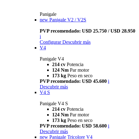
Panigale
new
Panigale V2 / V2S
PVP recomendado: U$D 25.750 / U$D 28.950
i
Configurar
Descubrir más
V4
Panigale V4
214 cv
Potencia
124 Nm
Par motor
173 kg
Peso en seco
PVP recomendado: U$D 45.600
i
Descubrir más
V4 S
Panigale V4 S
214 cv
Potencia
124 Nm
Par motor
173 kg
Peso en seco
PVP recomendado: U$D 58.600
i
Descubrir más
new
Panigale Tricolore V4