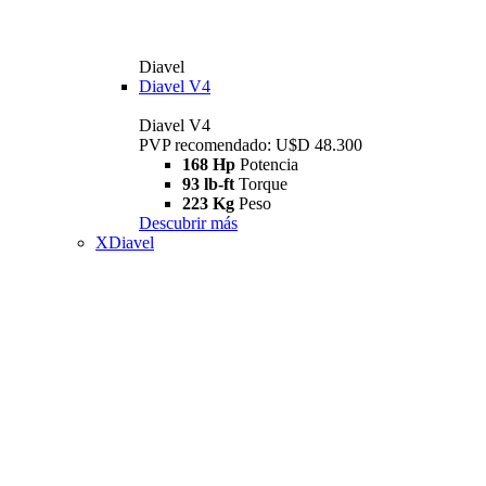
Diavel
Diavel V4
Diavel V4
PVP recomendado: U$D 48.300
168 Hp
Potencia
93 lb-ft
Torque
223 Kg
Peso
Descubrir más
XDiavel