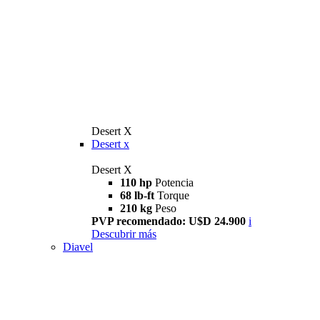
Desert X
Desert x
Desert X
110 hp
Potencia
68 lb-ft
Torque
210 kg
Peso
PVP recomendado: U$D 24.900
i
Descubrir más
Diavel