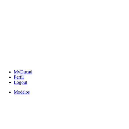
MyDucati
Perfil
Logout
Modelos