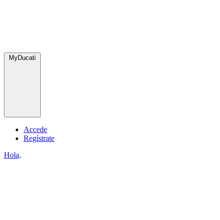
MyDucati
Accede
Regístrate
Hola,