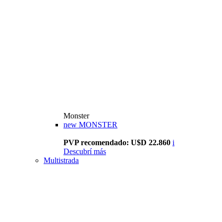
Monster
new
MONSTER
PVP recomendado: U$D 22.860
i
Descubrí más
Multistrada