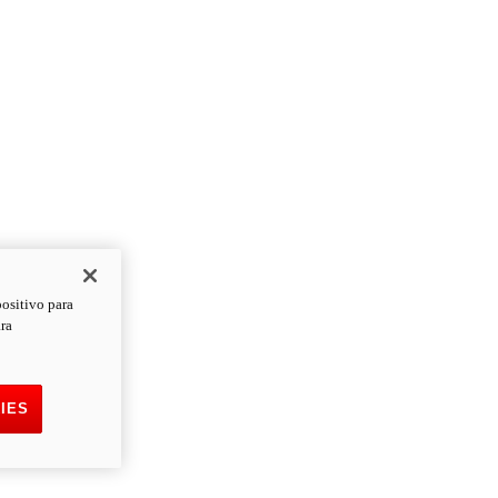
positivo para
ara
IES