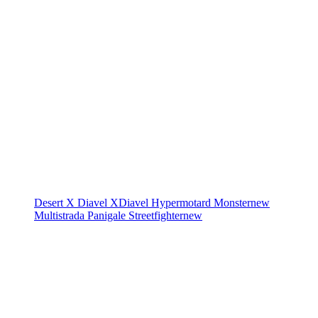
Desert X
Diavel
XDiavel
Hypermotard
Monster
new
Multistrada
Panigale
Streetfighter
new