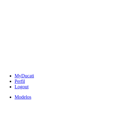
MyDucati
Perfil
Logout
Modelos