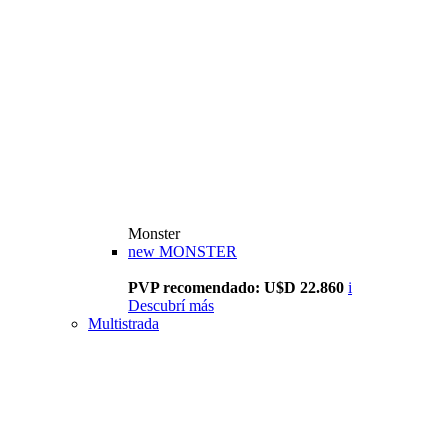
Monster
new
MONSTER
PVP recomendado: U$D 22.860
i
Descubrí más
Multistrada