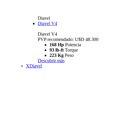
Diavel
Diavel V4
Diavel V4
PVP recomendado: U$D 48.300
168 Hp
Potencia
93 lb-ft
Torque
223 Kg
Peso
Descubrir más
XDiavel