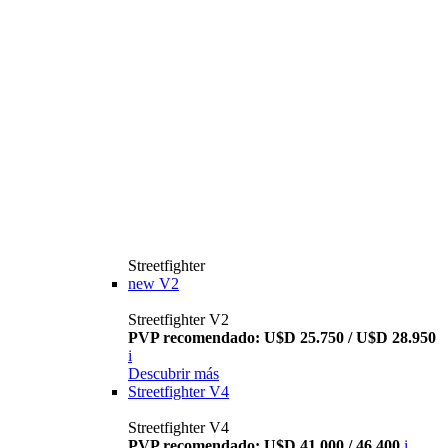
Streetfighter
new
V2
Streetfighter V2
PVP recomendado: U$D 25.750 / U$D 28.950
i
Descubrir más
Streetfighter V4
Streetfighter V4
PVP recomendado: U$D 41.000 / 46.400
i