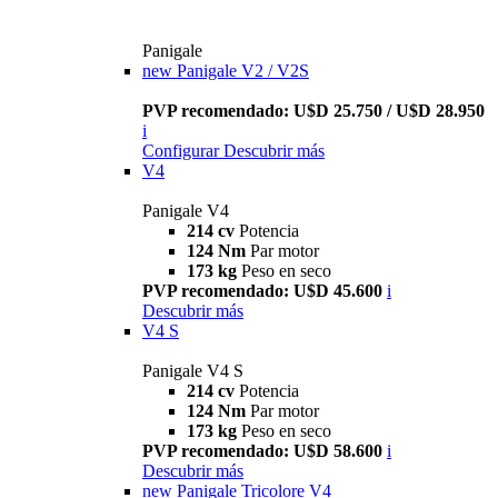
Panigale
new
Panigale V2 / V2S
PVP recomendado: U$D 25.750 / U$D 28.950
i
Configurar
Descubrir más
V4
Panigale V4
214 cv
Potencia
124 Nm
Par motor
173 kg
Peso en seco
PVP recomendado: U$D 45.600
i
Descubrir más
V4 S
Panigale V4 S
214 cv
Potencia
124 Nm
Par motor
173 kg
Peso en seco
PVP recomendado: U$D 58.600
i
Descubrir más
new
Panigale Tricolore V4