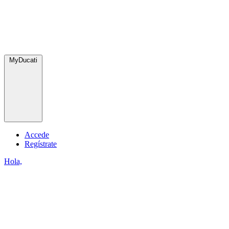
MyDucati
Accede
Regístrate
Hola,