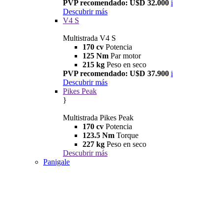
PVP recomendado: U$D 32.000
i
Descubrir más
V4 S
Multistrada V4 S
170 cv
Potencia
125 Nm
Par motor
215 kg
Peso en seco
PVP recomendado: U$D 37.900
i
Descubrir más
Pikes Peak
}
Multistrada Pikes Peak
170 cv
Potencia
123.5 Nm
Torque
227 kg
Peso en seco
Descubrir más
Panigale