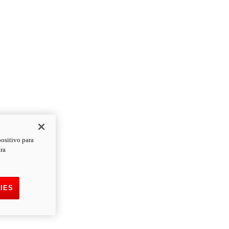
positivo para
ara
IES