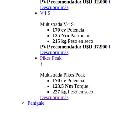
PVP recomendado: U$D 32.000
i
Descubrir más
V4 S
Multistrada V4 S
170 cv
Potencia
125 Nm
Par motor
215 kg
Peso en seco
PVP recomendado: U$D 37.900
i
Descubrir más
Pikes Peak
}
Multistrada Pikes Peak
170 cv
Potencia
123.5 Nm
Torque
227 kg
Peso en seco
Descubrir más
Panigale