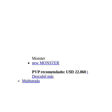
Monster
new
MONSTER
PVP recomendado: U$D 22.860
i
Descubrí más
Multistrada