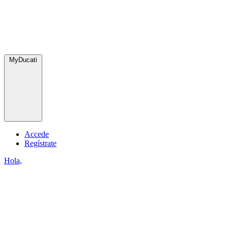
MyDucati
Accede
Regístrate
Hola,