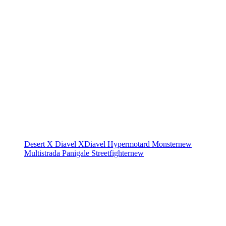
Desert X
Diavel
XDiavel
Hypermotard
Monster
new
Multistrada
Panigale
Streetfighter
new