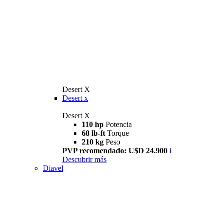
Desert X
Desert x
Desert X
110 hp
Potencia
68 lb-ft
Torque
210 kg
Peso
PVP recomendado: U$D 24.900
i
Descubrir más
Diavel