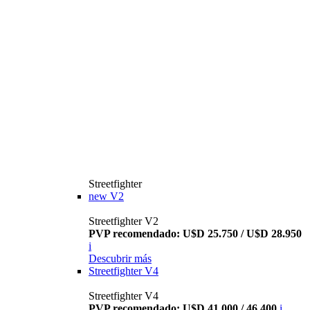
Streetfighter
new
V2
Streetfighter V2
PVP recomendado: U$D 25.750 / U$D 28.950
i
Descubrir más
Streetfighter V4
Streetfighter V4
PVP recomendado: U$D 41.000 / 46.400
i