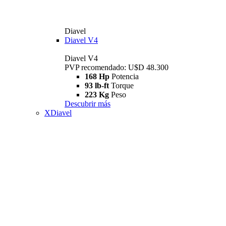
Diavel
Diavel V4
Diavel V4
PVP recomendado: U$D 48.300
168 Hp
Potencia
93 lb-ft
Torque
223 Kg
Peso
Descubrir más
XDiavel