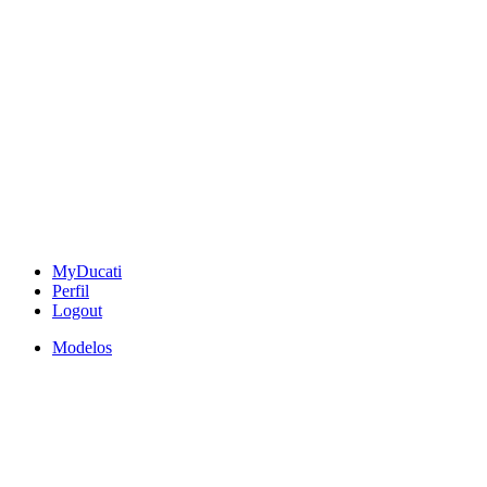
MyDucati
Perfil
Logout
Modelos