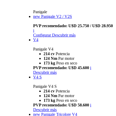
Panigale
new
Panigale V2 / V2S
PVP recomendado: U$D 25.750 / U$D 28.950
i
Configurar
Descubrir más
V4
Panigale V4
214 cv
Potencia
124 Nm
Par motor
173 kg
Peso en seco
PVP recomendado: U$D 45.600
i
Descubrir más
V4 S
Panigale V4 S
214 cv
Potencia
124 Nm
Par motor
173 kg
Peso en seco
PVP recomendado: U$D 58.600
i
Descubrir más
new
Panigale Tricolore V4