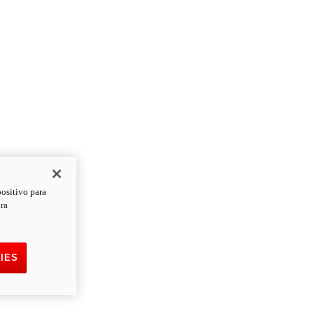
positivo para
ara
IES