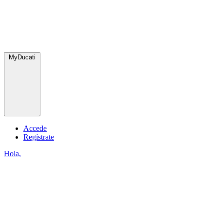
MyDucati
Accede
Regístrate
Hola,