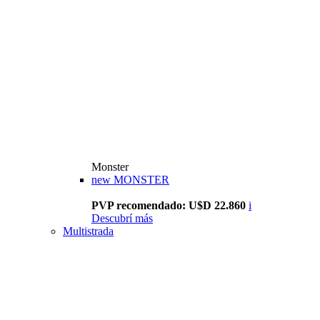
Monster
new
MONSTER
PVP recomendado: U$D 22.860
i
Descubrí más
Multistrada