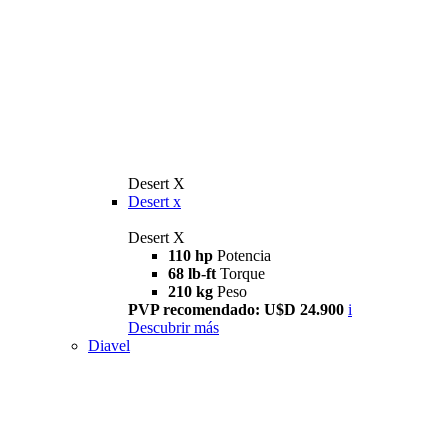
Desert X
Desert x
Desert X
110 hp
Potencia
68 lb-ft
Torque
210 kg
Peso
PVP recomendado: U$D 24.900
i
Descubrir más
Diavel