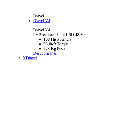
Diavel
Diavel V4
Diavel V4
PVP recomendado: U$D 48.300
168 Hp
Potencia
93 lb-ft
Torque
223 Kg
Peso
Descubrir más
XDiavel