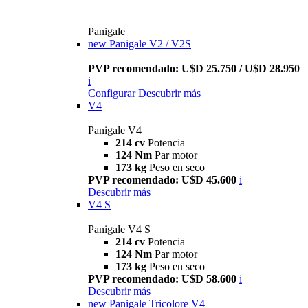
Panigale
new
Panigale V2 / V2S
PVP recomendado: U$D 25.750 / U$D 28.950
i
Configurar
Descubrir más
V4
Panigale V4
214 cv
Potencia
124 Nm
Par motor
173 kg
Peso en seco
PVP recomendado: U$D 45.600
i
Descubrir más
V4 S
Panigale V4 S
214 cv
Potencia
124 Nm
Par motor
173 kg
Peso en seco
PVP recomendado: U$D 58.600
i
Descubrir más
new
Panigale Tricolore V4