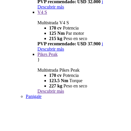
PVP recomendado: U$D 32.000
i
Descubrir más
V4 S
Multistrada V4 S
170 cv
Potencia
125 Nm
Par motor
215 kg
Peso en seco
PVP recomendado: U$D 37.900
i
Descubrir más
Pikes Peak
}
Multistrada Pikes Peak
170 cv
Potencia
123.5 Nm
Torque
227 kg
Peso en seco
Descubrir más
Panigale