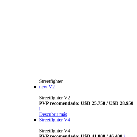
Streetfighter
new
V2
Streetfighter V2
PVP recomendado: U$D 25.750 / U$D 28.950
i
Descubrir más
Streetfighter V4
Streetfighter V4
PVP recomendado: U$D 41.000 / 46.400
i