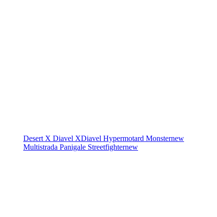
Desert X
Diavel
XDiavel
Hypermotard
Monster
new
Multistrada
Panigale
Streetfighter
new