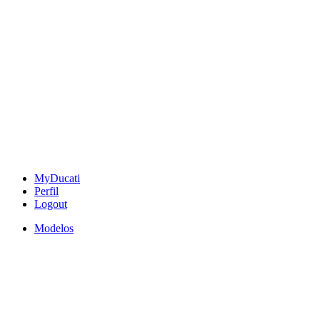
MyDucati
Perfil
Logout
Modelos