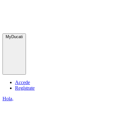
MyDucati
Accede
Regístrate
Hola,