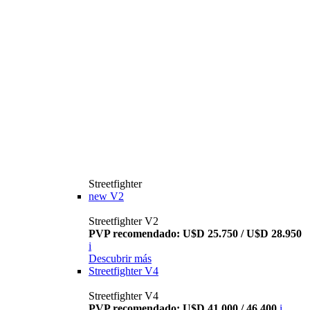
Streetfighter
new
V2
Streetfighter V2
PVP recomendado: U$D 25.750 / U$D 28.950
i
Descubrir más
Streetfighter V4
Streetfighter V4
PVP recomendado: U$D 41.000 / 46.400
i