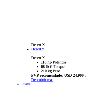
Desert X
Desert x
Desert X
110 hp
Potencia
68 lb-ft
Torque
210 kg
Peso
PVP recomendado: U$D 24.900
i
Descubrir más
Diavel