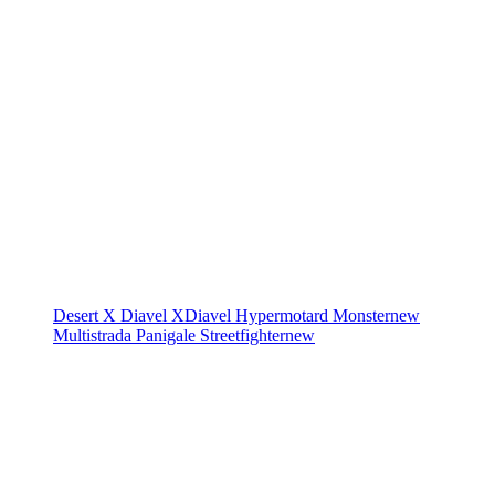
Desert X
Diavel
XDiavel
Hypermotard
Monster
new
Multistrada
Panigale
Streetfighter
new