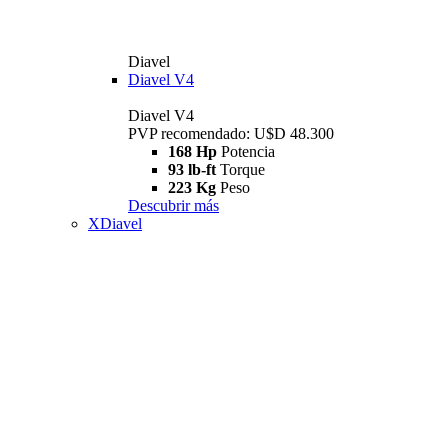
Diavel
Diavel V4
Diavel V4
PVP recomendado: U$D 48.300
168 Hp
Potencia
93 lb-ft
Torque
223 Kg
Peso
Descubrir más
XDiavel