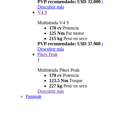
PVP recomendado: U$D 32.000
i
Descubrir más
V4 S
Multistrada V4 S
170 cv
Potencia
125 Nm
Par motor
215 kg
Peso en seco
PVP recomendado: U$D 37.900
i
Descubrir más
Pikes Peak
}
Multistrada Pikes Peak
170 cv
Potencia
123.5 Nm
Torque
227 kg
Peso en seco
Descubrir más
Panigale