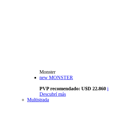
Monster
new
MONSTER
PVP recomendado: U$D 22.860
i
Descubrí más
Multistrada