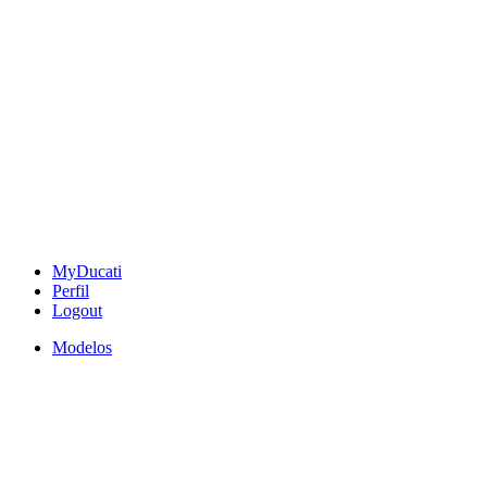
MyDucati
Perfil
Logout
Modelos