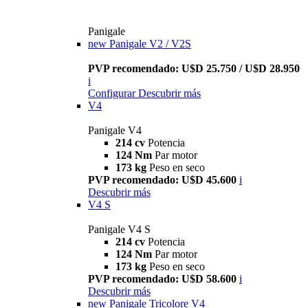
Panigale
new
Panigale V2 / V2S
PVP recomendado: U$D 25.750 / U$D 28.950
i
Configurar
Descubrir más
V4
Panigale V4
214 cv
Potencia
124 Nm
Par motor
173 kg
Peso en seco
PVP recomendado: U$D 45.600
i
Descubrir más
V4 S
Panigale V4 S
214 cv
Potencia
124 Nm
Par motor
173 kg
Peso en seco
PVP recomendado: U$D 58.600
i
Descubrir más
new
Panigale Tricolore V4