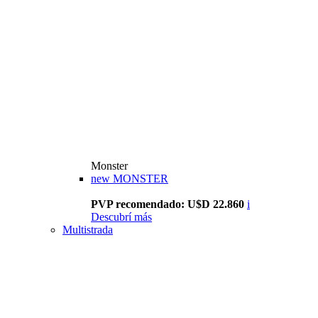
Monster
new
MONSTER
PVP recomendado: U$D 22.860
i
Descubrí más
Multistrada