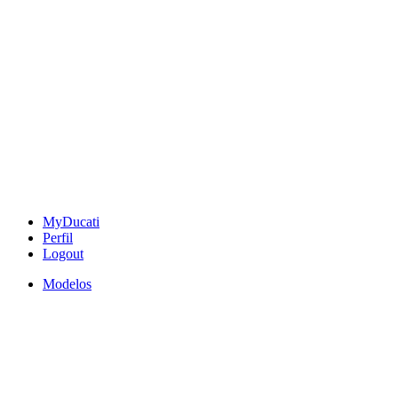
MyDucati
Perfil
Logout
Modelos