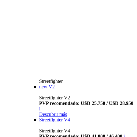
Streetfighter
new
V2
Streetfighter V2
PVP recomendado: U$D 25.750 / U$D 28.950
i
Descubrir más
Streetfighter V4
Streetfighter V4
PVP recomendado: U$D 41.000 / 46.400
i