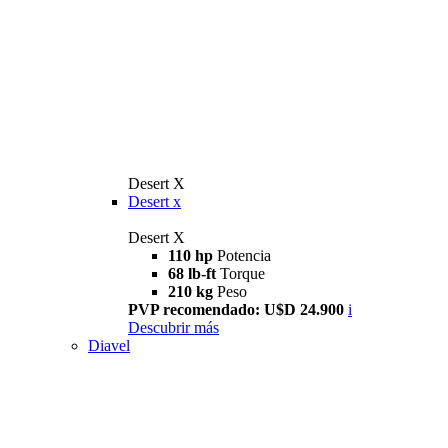
Desert X
Desert x
Desert X
110 hp
Potencia
68 lb-ft
Torque
210 kg
Peso
PVP recomendado: U$D 24.900
i
Descubrir más
Diavel