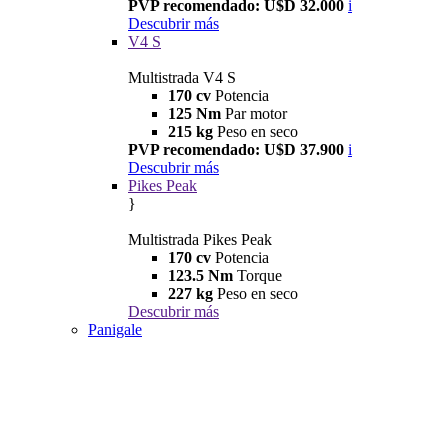
PVP recomendado: U$D 32.000
i
Descubrir más
V4 S
Multistrada V4 S
170 cv
Potencia
125 Nm
Par motor
215 kg
Peso en seco
PVP recomendado: U$D 37.900
i
Descubrir más
Pikes Peak
}
Multistrada Pikes Peak
170 cv
Potencia
123.5 Nm
Torque
227 kg
Peso en seco
Descubrir más
Panigale