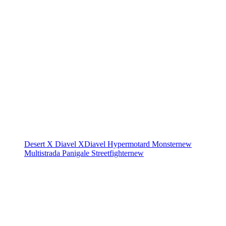
Desert X
Diavel
XDiavel
Hypermotard
Monster
new
Multistrada
Panigale
Streetfighter
new