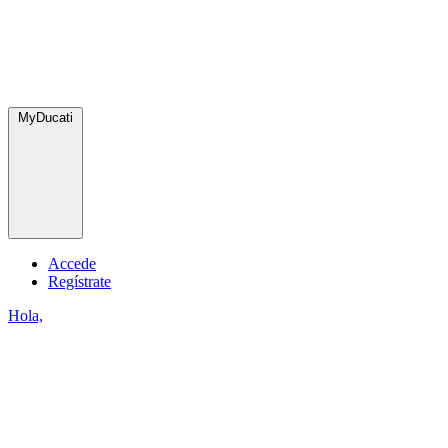
MyDucati
Accede
Regístrate
Hola,