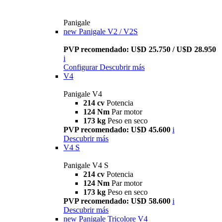
Panigale
new
Panigale V2 / V2S
PVP recomendado: U$D 25.750 / U$D 28.950
i
Configurar
Descubrir más
V4
Panigale V4
214 cv
Potencia
124 Nm
Par motor
173 kg
Peso en seco
PVP recomendado: U$D 45.600
i
Descubrir más
V4 S
Panigale V4 S
214 cv
Potencia
124 Nm
Par motor
173 kg
Peso en seco
PVP recomendado: U$D 58.600
i
Descubrir más
new
Panigale Tricolore V4