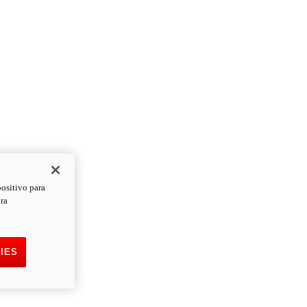
positivo para
ara
IES