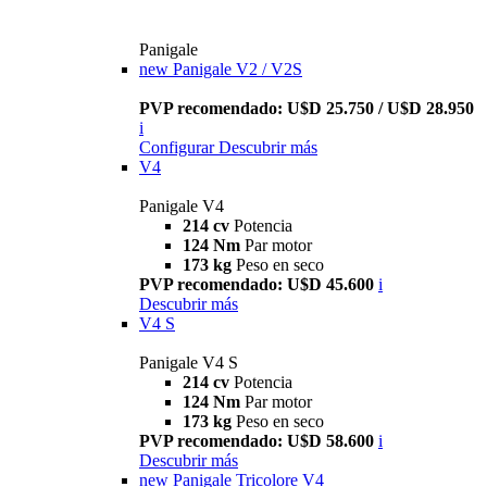
Panigale
new
Panigale V2 / V2S
PVP recomendado: U$D 25.750 / U$D 28.950
i
Configurar
Descubrir más
V4
Panigale V4
214 cv
Potencia
124 Nm
Par motor
173 kg
Peso en seco
PVP recomendado: U$D 45.600
i
Descubrir más
V4 S
Panigale V4 S
214 cv
Potencia
124 Nm
Par motor
173 kg
Peso en seco
PVP recomendado: U$D 58.600
i
Descubrir más
new
Panigale Tricolore V4