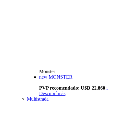
Monster
new
MONSTER
PVP recomendado: U$D 22.860
i
Descubrí más
Multistrada