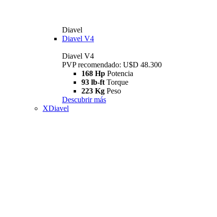
Diavel
Diavel V4
Diavel V4
PVP recomendado: U$D 48.300
168 Hp
Potencia
93 lb-ft
Torque
223 Kg
Peso
Descubrir más
XDiavel