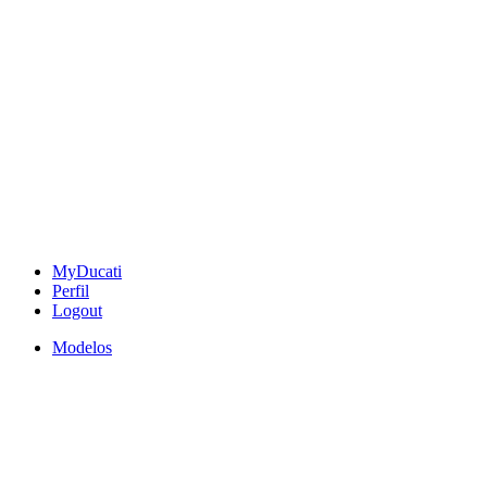
MyDucati
Perfil
Logout
Modelos