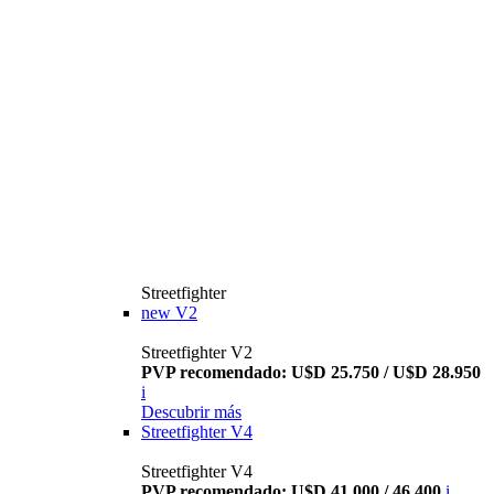
Streetfighter
new
V2
Streetfighter V2
PVP recomendado: U$D 25.750 / U$D 28.950
i
Descubrir más
Streetfighter V4
Streetfighter V4
PVP recomendado: U$D 41.000 / 46.400
i