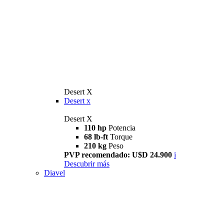
Desert X
Desert x
Desert X
110 hp
Potencia
68 lb-ft
Torque
210 kg
Peso
PVP recomendado: U$D 24.900
i
Descubrir más
Diavel