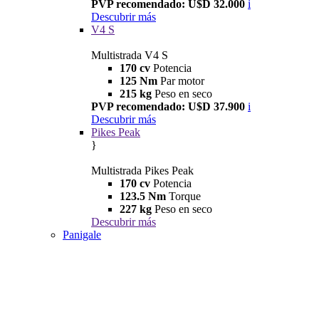
PVP recomendado: U$D 32.000
i
Descubrir más
V4 S
Multistrada V4 S
170 cv
Potencia
125 Nm
Par motor
215 kg
Peso en seco
PVP recomendado: U$D 37.900
i
Descubrir más
Pikes Peak
}
Multistrada Pikes Peak
170 cv
Potencia
123.5 Nm
Torque
227 kg
Peso en seco
Descubrir más
Panigale