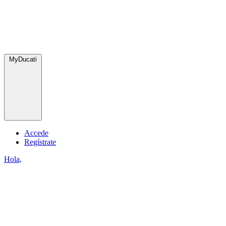
MyDucati
Accede
Regístrate
Hola,