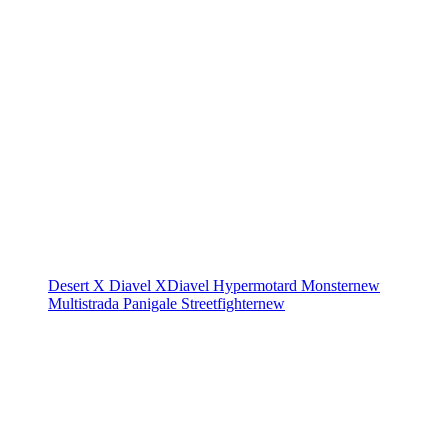
Desert X
Diavel
XDiavel
Hypermotard
Monster
new
Multistrada
Panigale
Streetfighter
new