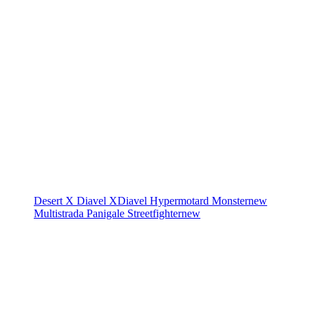
Desert X
Diavel
XDiavel
Hypermotard
Monster
new
Multistrada
Panigale
Streetfighter
new