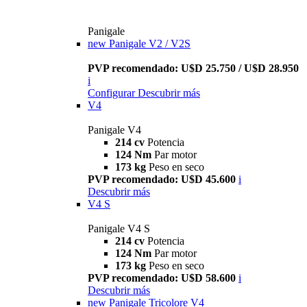
Panigale
new
Panigale V2 / V2S
PVP recomendado: U$D 25.750 / U$D 28.950
i
Configurar
Descubrir más
V4
Panigale V4
214 cv
Potencia
124 Nm
Par motor
173 kg
Peso en seco
PVP recomendado: U$D 45.600
i
Descubrir más
V4 S
Panigale V4 S
214 cv
Potencia
124 Nm
Par motor
173 kg
Peso en seco
PVP recomendado: U$D 58.600
i
Descubrir más
new
Panigale Tricolore V4