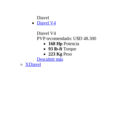
Diavel
Diavel V4
Diavel V4
PVP recomendado: U$D 48.300
168 Hp
Potencia
93 lb-ft
Torque
223 Kg
Peso
Descubrir más
XDiavel