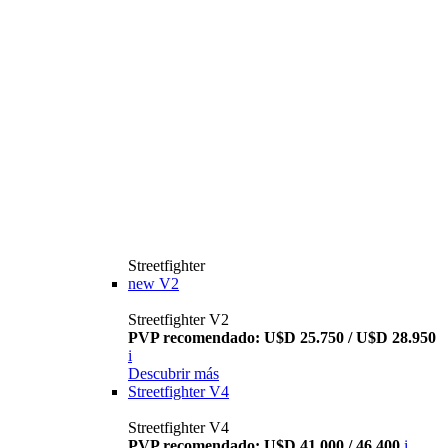
Streetfighter
new
V2
Streetfighter V2
PVP recomendado: U$D 25.750 / U$D 28.950
i
Descubrir más
Streetfighter V4
Streetfighter V4
PVP recomendado: U$D 41.000 / 46.400
i