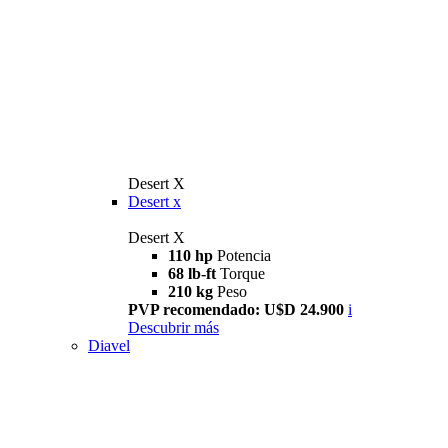
Desert X
Desert x
Desert X
110 hp
Potencia
68 lb-ft
Torque
210 kg
Peso
PVP recomendado: U$D 24.900
i
Descubrir más
Diavel