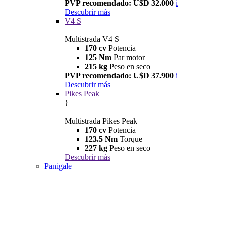
PVP recomendado: U$D 32.000
i
Descubrir más
V4 S
Multistrada V4 S
170 cv
Potencia
125 Nm
Par motor
215 kg
Peso en seco
PVP recomendado: U$D 37.900
i
Descubrir más
Pikes Peak
}
Multistrada Pikes Peak
170 cv
Potencia
123.5 Nm
Torque
227 kg
Peso en seco
Descubrir más
Panigale