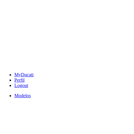
MyDucati
Perfil
Logout
Modelos