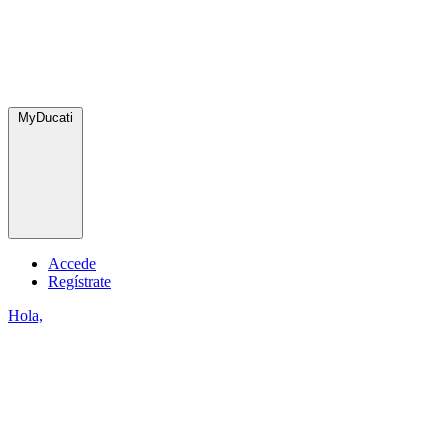
MyDucati
Accede
Regístrate
Hola,