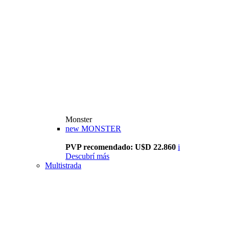
Monster
new
MONSTER
PVP recomendado: U$D 22.860
i
Descubrí más
Multistrada