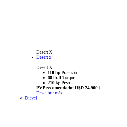
Desert X
Desert x
Desert X
110 hp
Potencia
68 lb-ft
Torque
210 kg
Peso
PVP recomendado: U$D 24.900
i
Descubrir más
Diavel