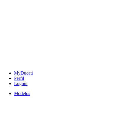
MyDucati
Perfil
Logout
Modelos