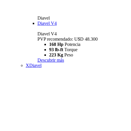
Diavel
Diavel V4
Diavel V4
PVP recomendado: U$D 48.300
168 Hp
Potencia
93 lb-ft
Torque
223 Kg
Peso
Descubrir más
XDiavel