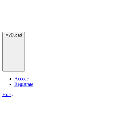
MyDucati
Accede
Regístrate
Hola,