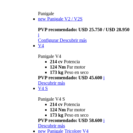
Panigale
new
Panigale V2 / V2S
PVP recomendado: U$D 25.750 / U$D 28.950
i
Configurar
Descubrir más
V4
Panigale V4
214 cv
Potencia
124 Nm
Par motor
173 kg
Peso en seco
PVP recomendado: U$D 45.600
i
Descubrir más
V4 S
Panigale V4 S
214 cv
Potencia
124 Nm
Par motor
173 kg
Peso en seco
PVP recomendado: U$D 58.600
i
Descubrir más
new
Panigale Tricolore V4