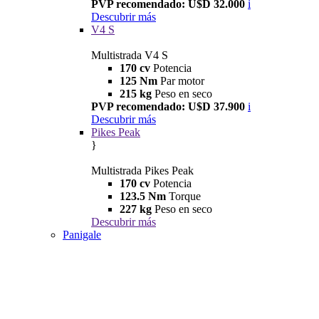
PVP recomendado: U$D 32.000
i
Descubrir más
V4 S
Multistrada V4 S
170 cv
Potencia
125 Nm
Par motor
215 kg
Peso en seco
PVP recomendado: U$D 37.900
i
Descubrir más
Pikes Peak
}
Multistrada Pikes Peak
170 cv
Potencia
123.5 Nm
Torque
227 kg
Peso en seco
Descubrir más
Panigale