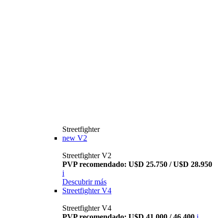
Streetfighter
new
V2
Streetfighter V2
PVP recomendado: U$D 25.750 / U$D 28.950
i
Descubrir más
Streetfighter V4
Streetfighter V4
PVP recomendado: U$D 41.000 / 46.400
i