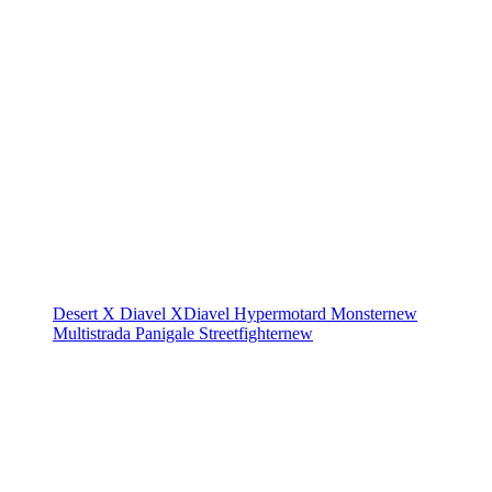
Desert X
Diavel
XDiavel
Hypermotard
Monster
new
Multistrada
Panigale
Streetfighter
new