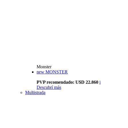
Monster
new
MONSTER
PVP recomendado: U$D 22.860
i
Descubrí más
Multistrada