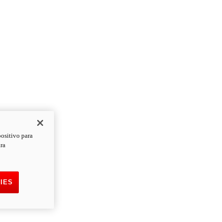
positivo para
ara
IES