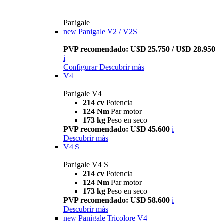
Panigale
new
Panigale V2 / V2S
PVP recomendado: U$D 25.750 / U$D 28.950
i
Configurar
Descubrir más
V4
Panigale V4
214 cv
Potencia
124 Nm
Par motor
173 kg
Peso en seco
PVP recomendado: U$D 45.600
i
Descubrir más
V4 S
Panigale V4 S
214 cv
Potencia
124 Nm
Par motor
173 kg
Peso en seco
PVP recomendado: U$D 58.600
i
Descubrir más
new
Panigale Tricolore V4