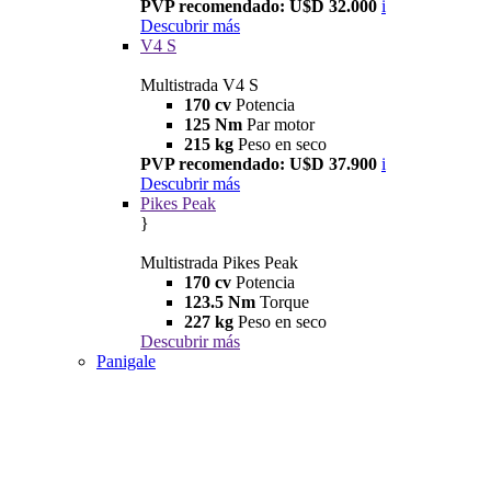
PVP recomendado: U$D 32.000
i
Descubrir más
V4 S
Multistrada V4 S
170 cv
Potencia
125 Nm
Par motor
215 kg
Peso en seco
PVP recomendado: U$D 37.900
i
Descubrir más
Pikes Peak
}
Multistrada Pikes Peak
170 cv
Potencia
123.5 Nm
Torque
227 kg
Peso en seco
Descubrir más
Panigale