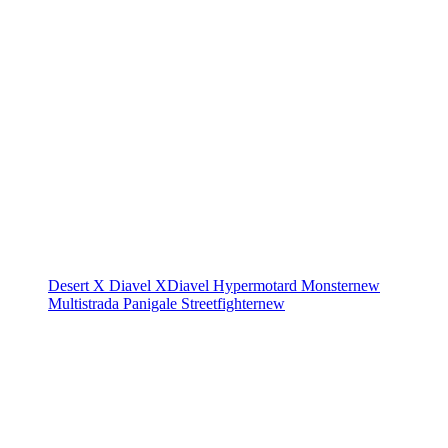
Desert X
Diavel
XDiavel
Hypermotard
Monster
new
Multistrada
Panigale
Streetfighter
new