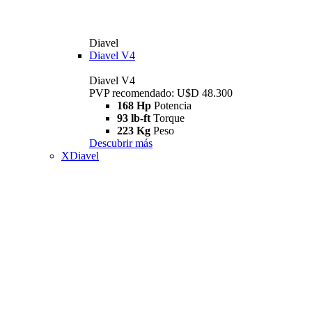
Diavel
Diavel V4
Diavel V4
PVP recomendado: U$D 48.300
168 Hp
Potencia
93 lb-ft
Torque
223 Kg
Peso
Descubrir más
XDiavel