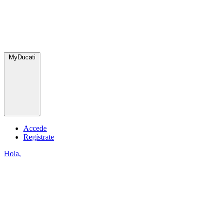
MyDucati
Accede
Regístrate
Hola,