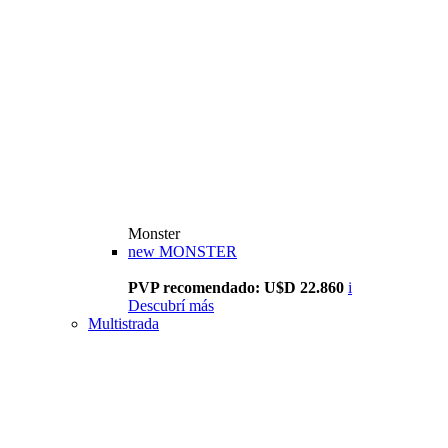
Monster
new
MONSTER
PVP recomendado: U$D 22.860
i
Descubrí más
Multistrada