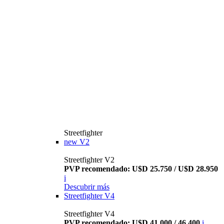
Streetfighter
new
V2
Streetfighter V2
PVP recomendado: U$D 25.750 / U$D 28.950
i
Descubrir más
Streetfighter V4
Streetfighter V4
PVP recomendado: U$D 41.000 / 46.400
i