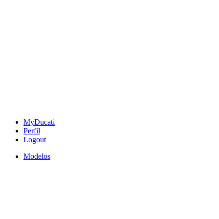
MyDucati
Perfil
Logout
Modelos