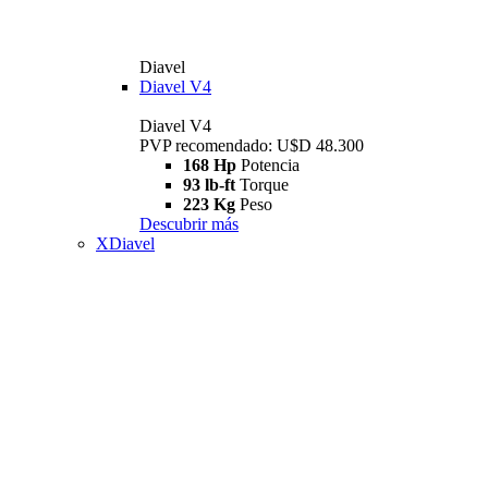
Diavel
Diavel V4
Diavel V4
PVP recomendado: U$D 48.300
168 Hp
Potencia
93 lb-ft
Torque
223 Kg
Peso
Descubrir más
XDiavel