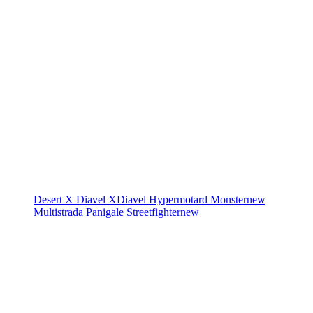
Desert X
Diavel
XDiavel
Hypermotard
Monster
new
Multistrada
Panigale
Streetfighter
new