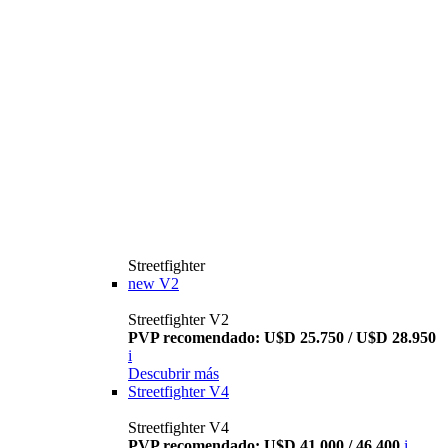
Streetfighter
new
V2
Streetfighter V2
PVP recomendado: U$D 25.750 / U$D 28.950
i
Descubrir más
Streetfighter V4
Streetfighter V4
PVP recomendado: U$D 41.000 / 46.400
i