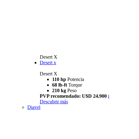
Desert X
Desert x
Desert X
110 hp
Potencia
68 lb-ft
Torque
210 kg
Peso
PVP recomendado: U$D 24.900
i
Descubrir más
Diavel