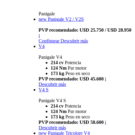
Panigale
new
Panigale V2 / V2S
PVP recomendado: U$D 25.750 / U$D 28.950
i
Configurar
Descubrir más
V4
Panigale V4
214 cv
Potencia
124 Nm
Par motor
173 kg
Peso en seco
PVP recomendado: U$D 45.600
i
Descubrir más
V4 S
Panigale V4 S
214 cv
Potencia
124 Nm
Par motor
173 kg
Peso en seco
PVP recomendado: U$D 58.600
i
Descubrir más
new
Panigale Tricolore V4