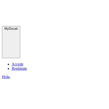
MyDucati
Accede
Regístrate
Hola,