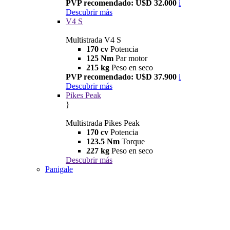
PVP recomendado: U$D 32.000
i
Descubrir más
V4 S
Multistrada V4 S
170 cv
Potencia
125 Nm
Par motor
215 kg
Peso en seco
PVP recomendado: U$D 37.900
i
Descubrir más
Pikes Peak
}
Multistrada Pikes Peak
170 cv
Potencia
123.5 Nm
Torque
227 kg
Peso en seco
Descubrir más
Panigale