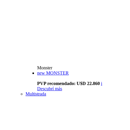
Monster
new
MONSTER
PVP recomendado: U$D 22.860
i
Descubrí más
Multistrada