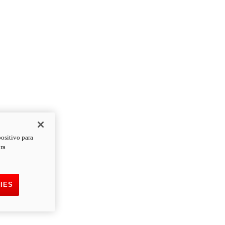
positivo para
ara
IES