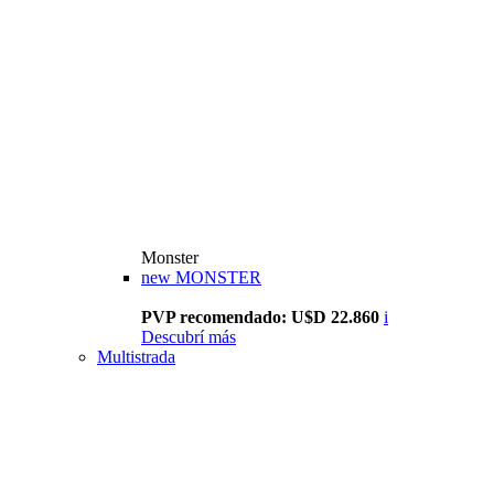
Monster
new
MONSTER
PVP recomendado: U$D 22.860
i
Descubrí más
Multistrada