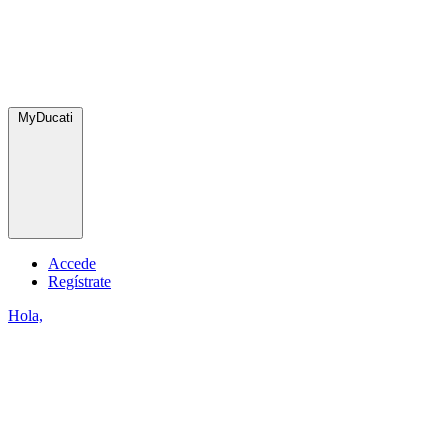
MyDucati
Accede
Regístrate
Hola,