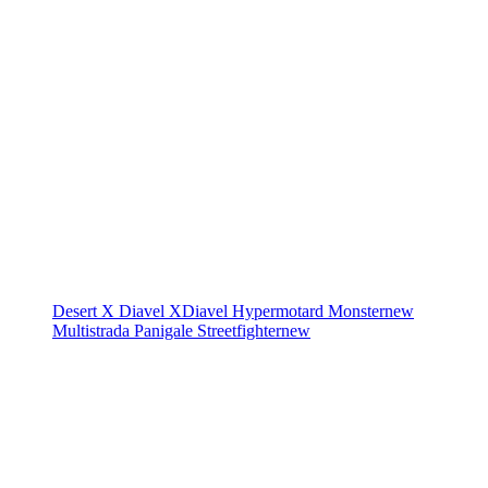
Desert X
Diavel
XDiavel
Hypermotard
Monster
new
Multistrada
Panigale
Streetfighter
new