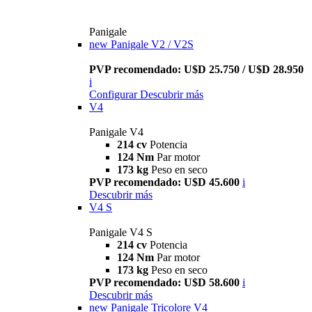
Panigale
new
Panigale V2 / V2S
PVP recomendado: U$D 25.750 / U$D 28.950
i
Configurar
Descubrir más
V4
Panigale V4
214 cv
Potencia
124 Nm
Par motor
173 kg
Peso en seco
PVP recomendado: U$D 45.600
i
Descubrir más
V4 S
Panigale V4 S
214 cv
Potencia
124 Nm
Par motor
173 kg
Peso en seco
PVP recomendado: U$D 58.600
i
Descubrir más
new
Panigale Tricolore V4