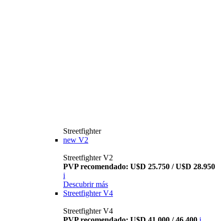
Streetfighter
new
V2
Streetfighter V2
PVP recomendado: U$D 25.750 / U$D 28.950
i
Descubrir más
Streetfighter V4
Streetfighter V4
PVP recomendado: U$D 41.000 / 46.400
i