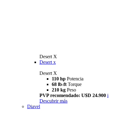
Desert X
Desert x
Desert X
110 hp
Potencia
68 lb-ft
Torque
210 kg
Peso
PVP recomendado: U$D 24.900
i
Descubrir más
Diavel