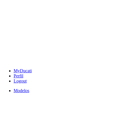
MyDucati
Perfil
Logout
Modelos