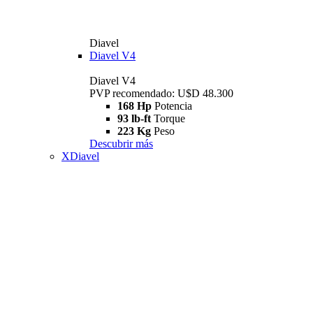
Diavel
Diavel V4
Diavel V4
PVP recomendado: U$D 48.300
168 Hp
Potencia
93 lb-ft
Torque
223 Kg
Peso
Descubrir más
XDiavel