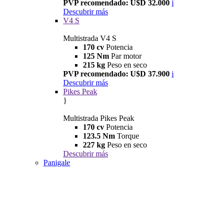
PVP recomendado: U$D 32.000
i
Descubrir más
V4 S
Multistrada V4 S
170 cv
Potencia
125 Nm
Par motor
215 kg
Peso en seco
PVP recomendado: U$D 37.900
i
Descubrir más
Pikes Peak
}
Multistrada Pikes Peak
170 cv
Potencia
123.5 Nm
Torque
227 kg
Peso en seco
Descubrir más
Panigale