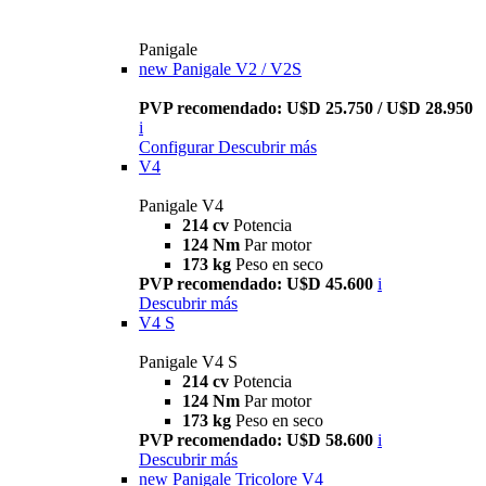
Panigale
new
Panigale V2 / V2S
PVP recomendado: U$D 25.750 / U$D 28.950
i
Configurar
Descubrir más
V4
Panigale V4
214 cv
Potencia
124 Nm
Par motor
173 kg
Peso en seco
PVP recomendado: U$D 45.600
i
Descubrir más
V4 S
Panigale V4 S
214 cv
Potencia
124 Nm
Par motor
173 kg
Peso en seco
PVP recomendado: U$D 58.600
i
Descubrir más
new
Panigale Tricolore V4