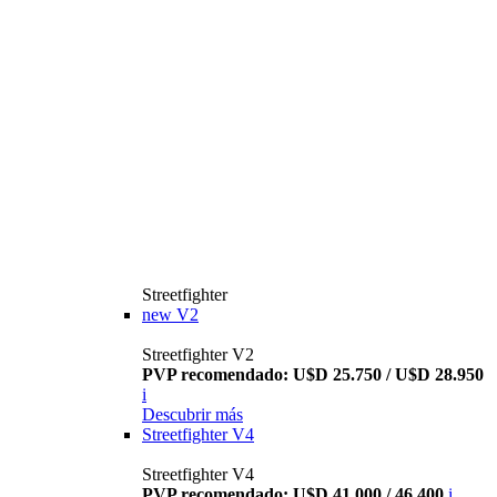
Streetfighter
new
V2
Streetfighter V2
PVP recomendado: U$D 25.750 / U$D 28.950
i
Descubrir más
Streetfighter V4
Streetfighter V4
PVP recomendado: U$D 41.000 / 46.400
i