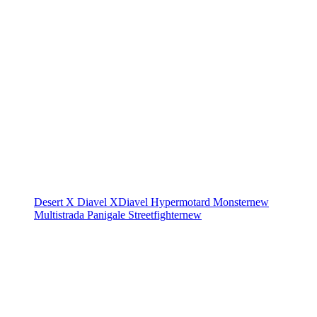
Desert X
Diavel
XDiavel
Hypermotard
Monster
new
Multistrada
Panigale
Streetfighter
new