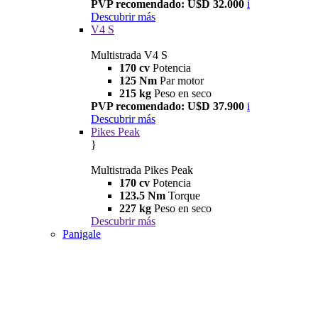
PVP recomendado: U$D 32.000
i
Descubrir más
V4 S
Multistrada V4 S
170 cv
Potencia
125 Nm
Par motor
215 kg
Peso en seco
PVP recomendado: U$D 37.900
i
Descubrir más
Pikes Peak
}
Multistrada Pikes Peak
170 cv
Potencia
123.5 Nm
Torque
227 kg
Peso en seco
Descubrir más
Panigale