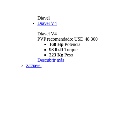
Diavel
Diavel V4
Diavel V4
PVP recomendado: U$D 48.300
168 Hp
Potencia
93 lb-ft
Torque
223 Kg
Peso
Descubrir más
XDiavel