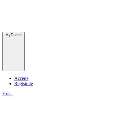
MyDucati
Accede
Regístrate
Hola,