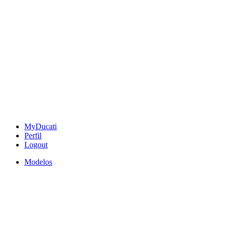
MyDucati
Perfil
Logout
Modelos