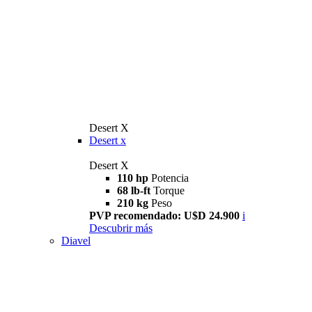
Desert X
Desert x
Desert X
110 hp
Potencia
68 lb-ft
Torque
210 kg
Peso
PVP recomendado: U$D 24.900
i
Descubrir más
Diavel