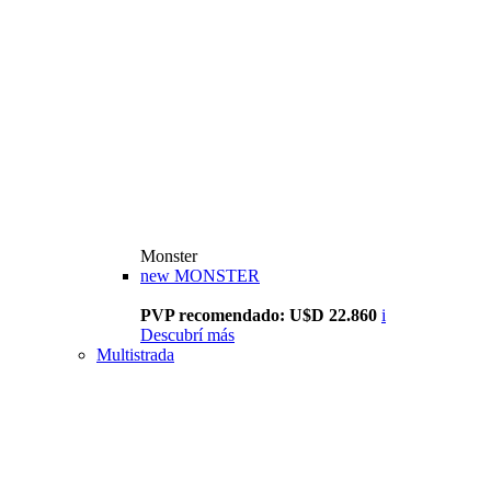
Monster
new
MONSTER
PVP recomendado: U$D 22.860
i
Descubrí más
Multistrada