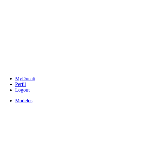
MyDucati
Perfil
Logout
Modelos