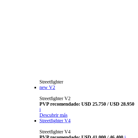
Streetfighter
new
V2
Streetfighter V2
PVP recomendado: U$D 25.750 / U$D 28.950
i
Descubrir más
Streetfighter V4
Streetfighter V4
PVP recomendado: U$D 41.000 / 46.400
i