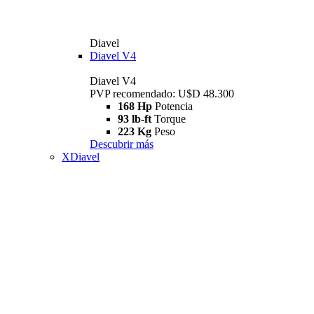
Diavel
Diavel V4
Diavel V4
PVP recomendado: U$D 48.300
168 Hp
Potencia
93 lb-ft
Torque
223 Kg
Peso
Descubrir más
XDiavel