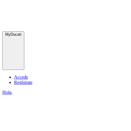
MyDucati
Accede
Regístrate
Hola,