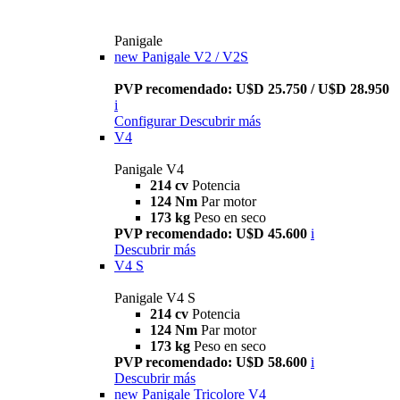
Panigale
new
Panigale V2 / V2S
PVP recomendado: U$D 25.750 / U$D 28.950
i
Configurar
Descubrir más
V4
Panigale V4
214 cv
Potencia
124 Nm
Par motor
173 kg
Peso en seco
PVP recomendado: U$D 45.600
i
Descubrir más
V4 S
Panigale V4 S
214 cv
Potencia
124 Nm
Par motor
173 kg
Peso en seco
PVP recomendado: U$D 58.600
i
Descubrir más
new
Panigale Tricolore V4