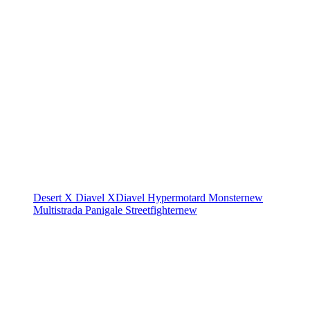
Desert X
Diavel
XDiavel
Hypermotard
Monster
new
Multistrada
Panigale
Streetfighter
new