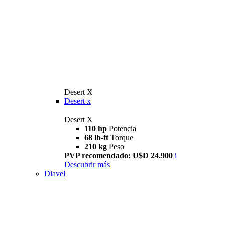
Desert X
Desert x
Desert X
110 hp
Potencia
68 lb-ft
Torque
210 kg
Peso
PVP recomendado: U$D 24.900
i
Descubrir más
Diavel