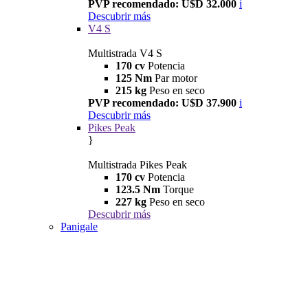
PVP recomendado: U$D 32.000
i
Descubrir más
V4 S
Multistrada V4 S
170 cv
Potencia
125 Nm
Par motor
215 kg
Peso en seco
PVP recomendado: U$D 37.900
i
Descubrir más
Pikes Peak
}
Multistrada Pikes Peak
170 cv
Potencia
123.5 Nm
Torque
227 kg
Peso en seco
Descubrir más
Panigale