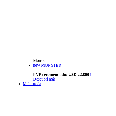
Monster
new
MONSTER
PVP recomendado: U$D 22.860
i
Descubrí más
Multistrada