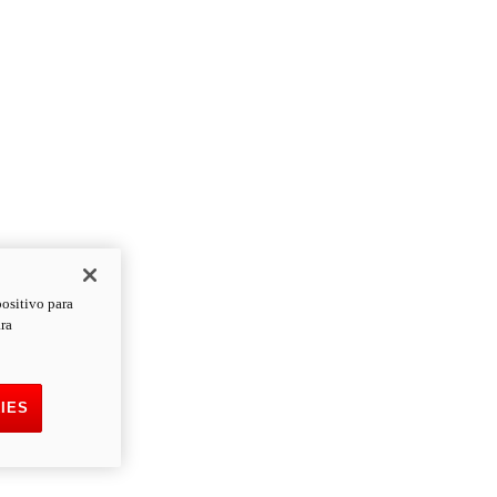
positivo para
ara
IES