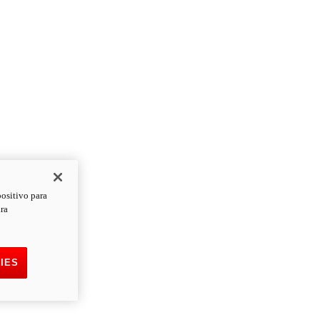
positivo para
ara
IES