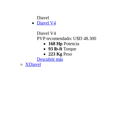
Diavel
Diavel V4
Diavel V4
PVP recomendado: U$D 48.300
168 Hp
Potencia
93 lb-ft
Torque
223 Kg
Peso
Descubrir más
XDiavel