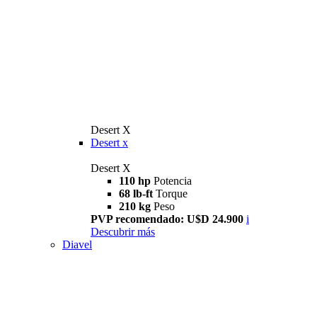
Desert X
Desert x
Desert X
110 hp
Potencia
68 lb-ft
Torque
210 kg
Peso
PVP recomendado: U$D 24.900
i
Descubrir más
Diavel