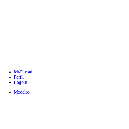
MyDucati
Perfil
Logout
Modelos