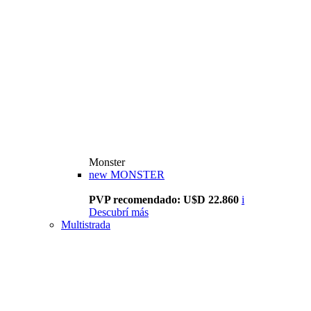
Monster
new
MONSTER
PVP recomendado: U$D 22.860
i
Descubrí más
Multistrada