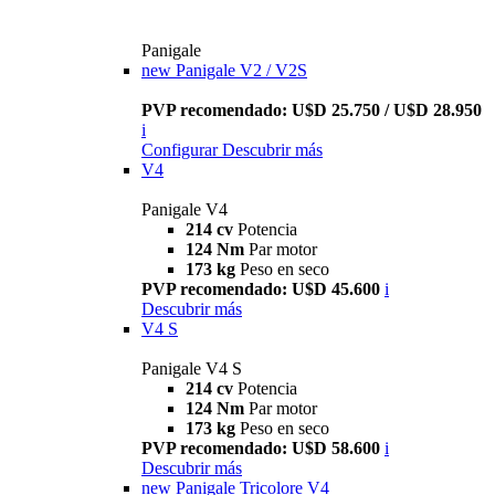
Panigale
new
Panigale V2 / V2S
PVP recomendado: U$D 25.750 / U$D 28.950
i
Configurar
Descubrir más
V4
Panigale V4
214 cv
Potencia
124 Nm
Par motor
173 kg
Peso en seco
PVP recomendado: U$D 45.600
i
Descubrir más
V4 S
Panigale V4 S
214 cv
Potencia
124 Nm
Par motor
173 kg
Peso en seco
PVP recomendado: U$D 58.600
i
Descubrir más
new
Panigale Tricolore V4