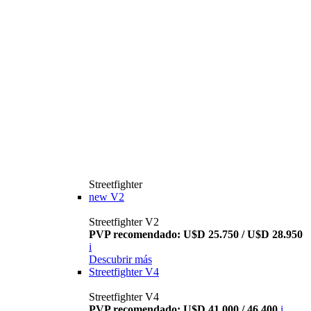
Streetfighter
new
V2
Streetfighter V2
PVP recomendado: U$D 25.750 / U$D 28.950
i
Descubrir más
Streetfighter V4
Streetfighter V4
PVP recomendado: U$D 41.000 / 46.400
i