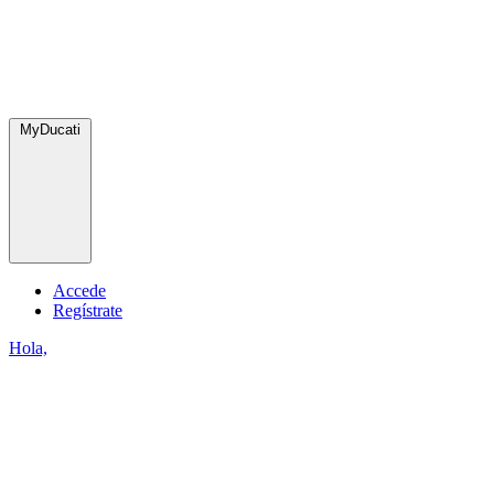
MyDucati
Accede
Regístrate
Hola,