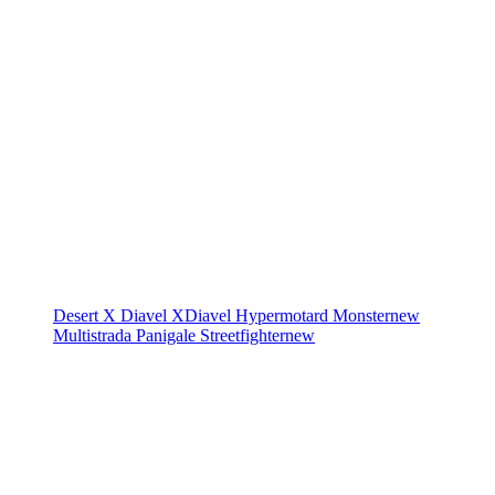
Desert X
Diavel
XDiavel
Hypermotard
Monster
new
Multistrada
Panigale
Streetfighter
new