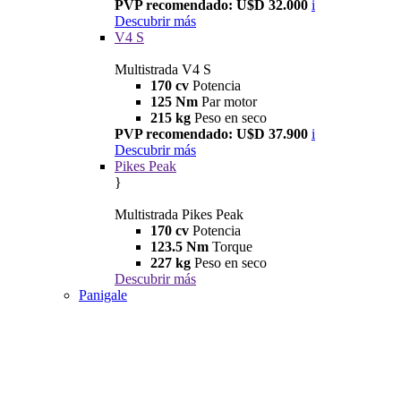
PVP recomendado: U$D 32.000
i
Descubrir más
V4 S
Multistrada V4 S
170 cv
Potencia
125 Nm
Par motor
215 kg
Peso en seco
PVP recomendado: U$D 37.900
i
Descubrir más
Pikes Peak
}
Multistrada Pikes Peak
170 cv
Potencia
123.5 Nm
Torque
227 kg
Peso en seco
Descubrir más
Panigale