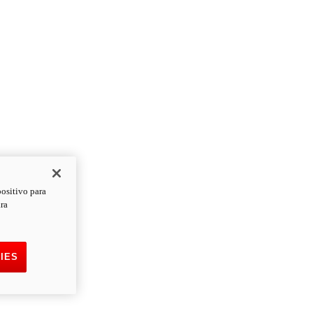
positivo para
ara
IES