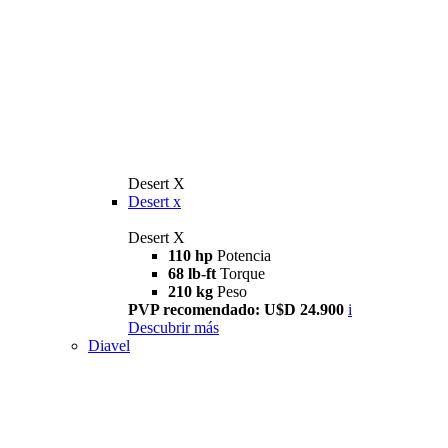
Desert X
Desert x
Desert X
110 hp
Potencia
68 lb-ft
Torque
210 kg
Peso
PVP recomendado: U$D 24.900
i
Descubrir más
Diavel