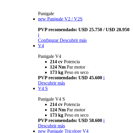
Panigale
new
Panigale V2 / V2S
PVP recomendado: U$D 25.750 / U$D 28.950
i
Configurar
Descubrir más
V4
Panigale V4
214 cv
Potencia
124 Nm
Par motor
173 kg
Peso en seco
PVP recomendado: U$D 45.600
i
Descubrir más
V4 S
Panigale V4 S
214 cv
Potencia
124 Nm
Par motor
173 kg
Peso en seco
PVP recomendado: U$D 58.600
i
Descubrir más
new
Panigale Tricolore V4