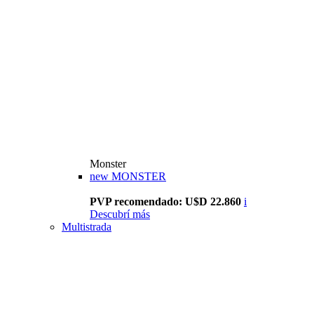
Monster
new
MONSTER
PVP recomendado: U$D 22.860
i
Descubrí más
Multistrada