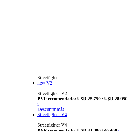
Streetfighter
new
V2
Streetfighter V2
PVP recomendado: U$D 25.750 / U$D 28.950
i
Descubrir más
Streetfighter V4
Streetfighter V4
PVP recomendado: U$D 41.000 / 46.400
i