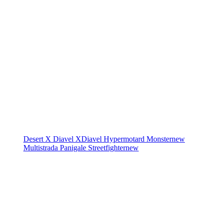
Desert X
Diavel
XDiavel
Hypermotard
Monster
new
Multistrada
Panigale
Streetfighter
new