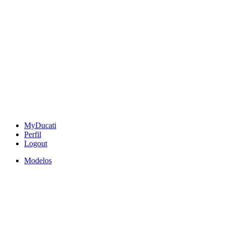
MyDucati
Perfil
Logout
Modelos