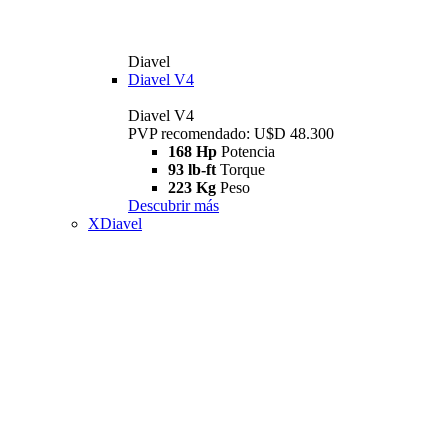
Diavel
Diavel V4
Diavel V4
PVP recomendado: U$D 48.300
168 Hp
Potencia
93 lb-ft
Torque
223 Kg
Peso
Descubrir más
XDiavel