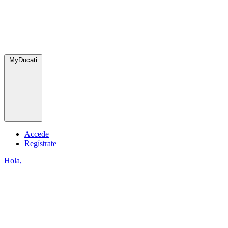
MyDucati
Accede
Regístrate
Hola,