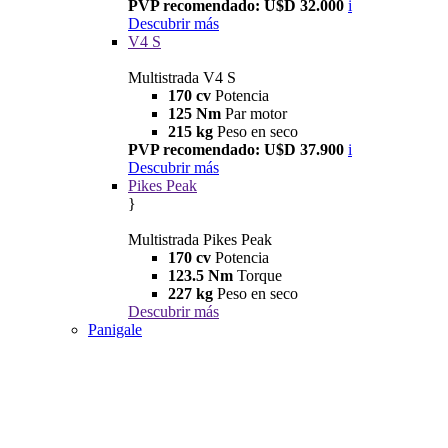
PVP recomendado: U$D 32.000
i
Descubrir más
V4 S
Multistrada V4 S
170 cv
Potencia
125 Nm
Par motor
215 kg
Peso en seco
PVP recomendado: U$D 37.900
i
Descubrir más
Pikes Peak
}
Multistrada Pikes Peak
170 cv
Potencia
123.5 Nm
Torque
227 kg
Peso en seco
Descubrir más
Panigale