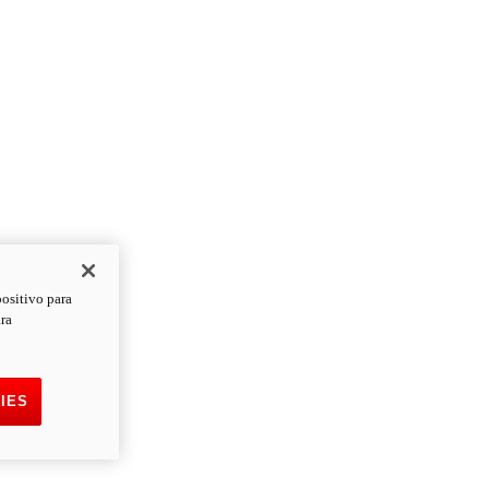
positivo para
ara
IES