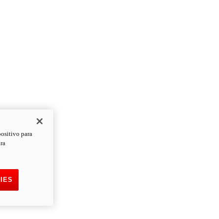
positivo para
ara
IES