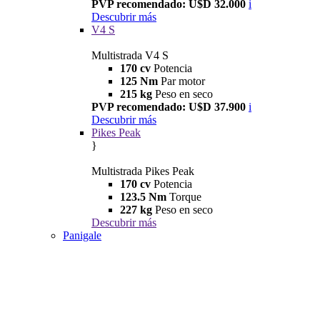
PVP recomendado: U$D 32.000
i
Descubrir más
V4 S
Multistrada V4 S
170 cv
Potencia
125 Nm
Par motor
215 kg
Peso en seco
PVP recomendado: U$D 37.900
i
Descubrir más
Pikes Peak
}
Multistrada Pikes Peak
170 cv
Potencia
123.5 Nm
Torque
227 kg
Peso en seco
Descubrir más
Panigale