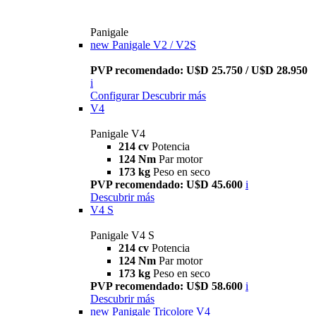
Panigale
new
Panigale V2 / V2S
PVP recomendado: U$D 25.750 / U$D 28.950
i
Configurar
Descubrir más
V4
Panigale V4
214 cv
Potencia
124 Nm
Par motor
173 kg
Peso en seco
PVP recomendado: U$D 45.600
i
Descubrir más
V4 S
Panigale V4 S
214 cv
Potencia
124 Nm
Par motor
173 kg
Peso en seco
PVP recomendado: U$D 58.600
i
Descubrir más
new
Panigale Tricolore V4