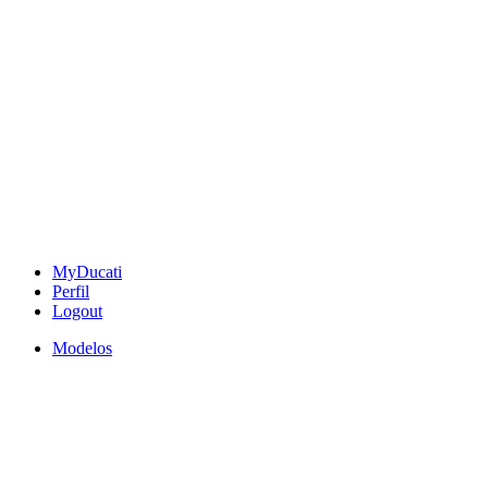
MyDucati
Perfil
Logout
Modelos