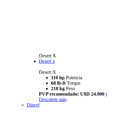
Desert X
Desert x
Desert X
110 hp
Potencia
68 lb-ft
Torque
210 kg
Peso
PVP recomendado: U$D 24.900
i
Descubrir más
Diavel