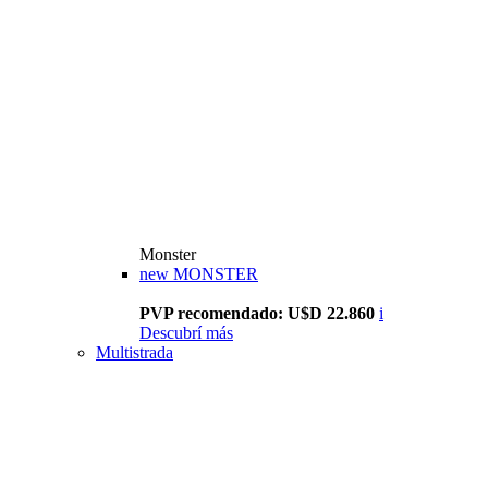
Monster
new
MONSTER
PVP recomendado: U$D 22.860
i
Descubrí más
Multistrada