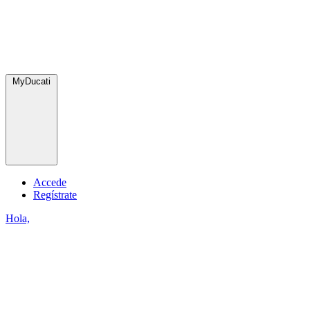
MyDucati
Accede
Regístrate
Hola,