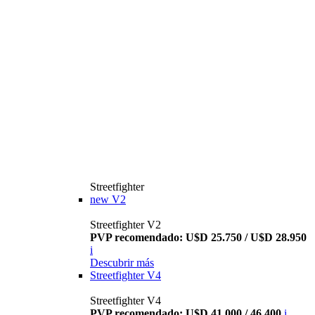
Streetfighter
new
V2
Streetfighter V2
PVP recomendado: U$D 25.750 / U$D 28.950
i
Descubrir más
Streetfighter V4
Streetfighter V4
PVP recomendado: U$D 41.000 / 46.400
i