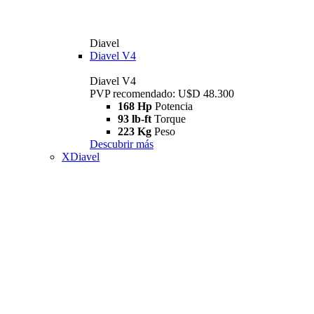
Diavel
Diavel V4
Diavel V4
PVP recomendado: U$D 48.300
168 Hp
Potencia
93 lb-ft
Torque
223 Kg
Peso
Descubrir más
XDiavel