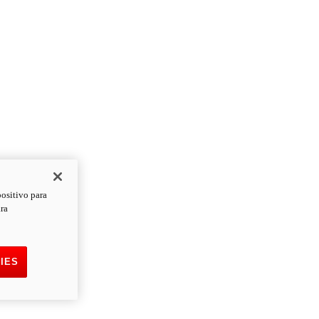
positivo para
ara
IES