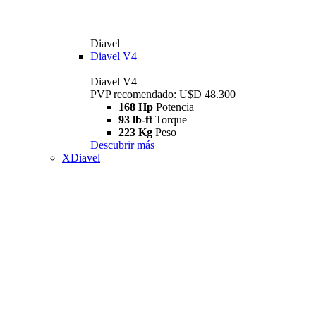
Diavel
Diavel V4
Diavel V4
PVP recomendado: U$D 48.300
168 Hp
Potencia
93 lb-ft
Torque
223 Kg
Peso
Descubrir más
XDiavel