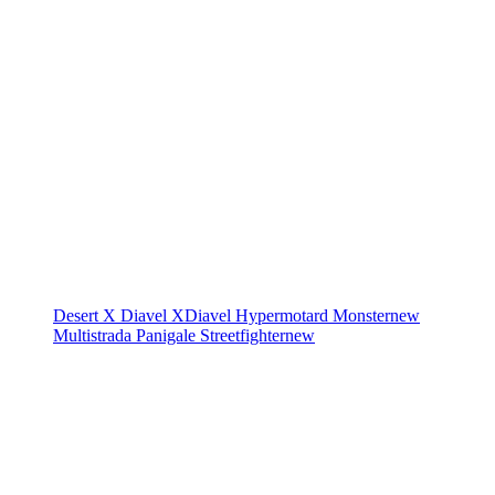
Desert X
Diavel
XDiavel
Hypermotard
Monster
new
Multistrada
Panigale
Streetfighter
new