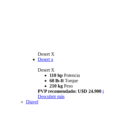
Desert X
Desert x
Desert X
110 hp
Potencia
68 lb-ft
Torque
210 kg
Peso
PVP recomendado: U$D 24.900
i
Descubrir más
Diavel