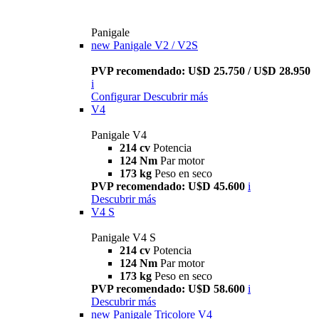
Panigale
new
Panigale V2 / V2S
PVP recomendado: U$D 25.750 / U$D 28.950
i
Configurar
Descubrir más
V4
Panigale V4
214 cv
Potencia
124 Nm
Par motor
173 kg
Peso en seco
PVP recomendado: U$D 45.600
i
Descubrir más
V4 S
Panigale V4 S
214 cv
Potencia
124 Nm
Par motor
173 kg
Peso en seco
PVP recomendado: U$D 58.600
i
Descubrir más
new
Panigale Tricolore V4