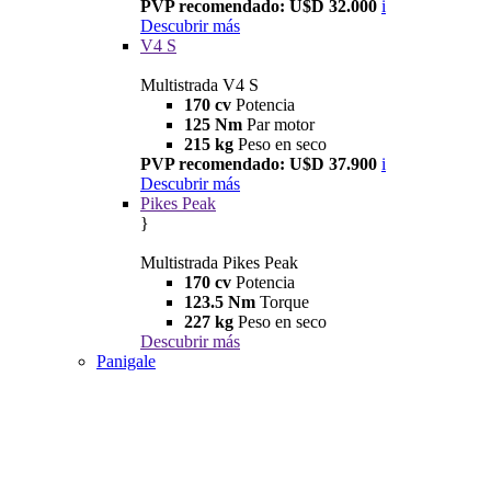
PVP recomendado: U$D 32.000
i
Descubrir más
V4 S
Multistrada V4 S
170 cv
Potencia
125 Nm
Par motor
215 kg
Peso en seco
PVP recomendado: U$D 37.900
i
Descubrir más
Pikes Peak
}
Multistrada Pikes Peak
170 cv
Potencia
123.5 Nm
Torque
227 kg
Peso en seco
Descubrir más
Panigale