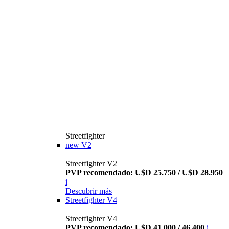
Streetfighter
new
V2
Streetfighter V2
PVP recomendado: U$D 25.750 / U$D 28.950
i
Descubrir más
Streetfighter V4
Streetfighter V4
PVP recomendado: U$D 41.000 / 46.400
i