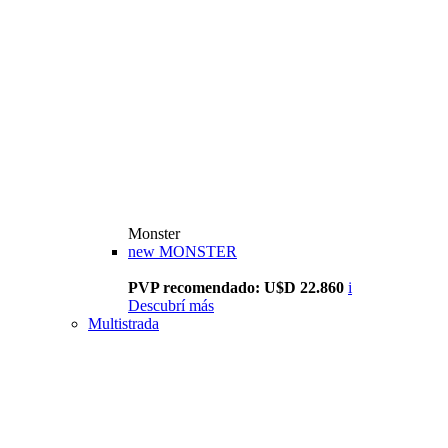
Monster
new
MONSTER
PVP recomendado: U$D 22.860
i
Descubrí más
Multistrada