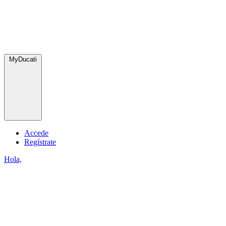
MyDucati
Accede
Regístrate
Hola,