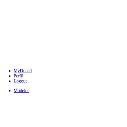
MyDucati
Perfil
Logout
Modelos