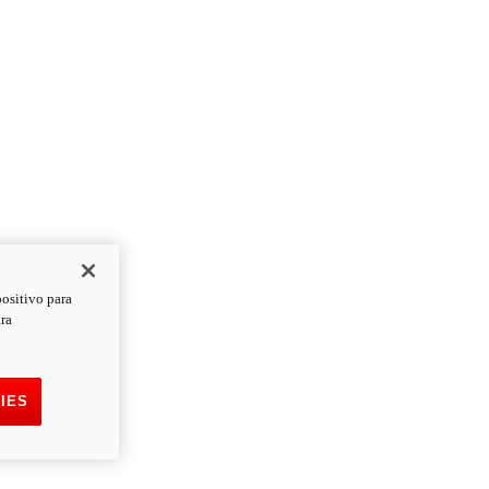
positivo para
ara
IES