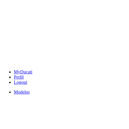
MyDucati
Perfil
Logout
Modelos