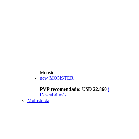
Monster
new
MONSTER
PVP recomendado: U$D 22.860
i
Descubrí más
Multistrada