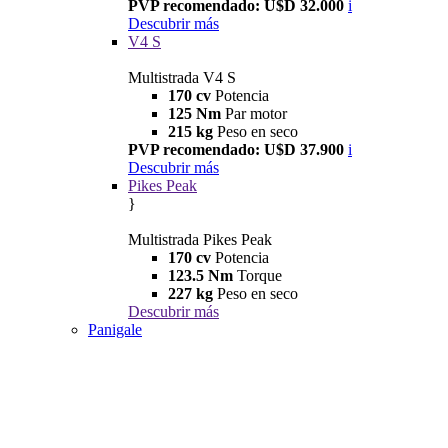
PVP recomendado: U$D 32.000
i
Descubrir más
V4 S
Multistrada V4 S
170 cv
Potencia
125 Nm
Par motor
215 kg
Peso en seco
PVP recomendado: U$D 37.900
i
Descubrir más
Pikes Peak
}
Multistrada Pikes Peak
170 cv
Potencia
123.5 Nm
Torque
227 kg
Peso en seco
Descubrir más
Panigale