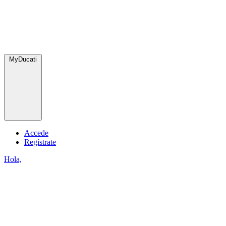
MyDucati
Accede
Regístrate
Hola,