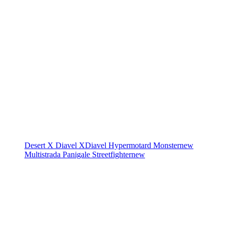
Desert X
Diavel
XDiavel
Hypermotard
Monster
new
Multistrada
Panigale
Streetfighter
new