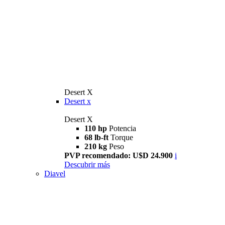
Desert X
Desert x
Desert X
110 hp
Potencia
68 lb-ft
Torque
210 kg
Peso
PVP recomendado: U$D 24.900
i
Descubrir más
Diavel