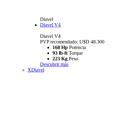
Diavel
Diavel V4
Diavel V4
PVP recomendado: U$D 48.300
168 Hp
Potencia
93 lb-ft
Torque
223 Kg
Peso
Descubrir más
XDiavel