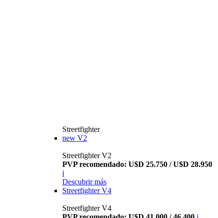
Streetfighter
new
V2
Streetfighter V2
PVP recomendado: U$D 25.750 / U$D 28.950
i
Descubrir más
Streetfighter V4
Streetfighter V4
PVP recomendado: U$D 41.000 / 46.400
i