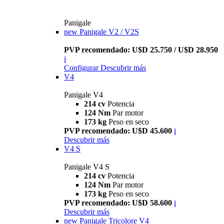
Panigale
new
Panigale V2 / V2S
PVP recomendado: U$D 25.750 / U$D 28.950
i
Configurar
Descubrir más
V4
Panigale V4
214 cv
Potencia
124 Nm
Par motor
173 kg
Peso en seco
PVP recomendado: U$D 45.600
i
Descubrir más
V4 S
Panigale V4 S
214 cv
Potencia
124 Nm
Par motor
173 kg
Peso en seco
PVP recomendado: U$D 58.600
i
Descubrir más
new
Panigale Tricolore V4