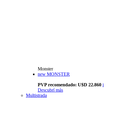
Monster
new
MONSTER
PVP recomendado: U$D 22.860
i
Descubrí más
Multistrada