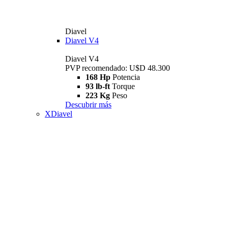
Diavel
Diavel V4
Diavel V4
PVP recomendado: U$D 48.300
168 Hp
Potencia
93 lb-ft
Torque
223 Kg
Peso
Descubrir más
XDiavel