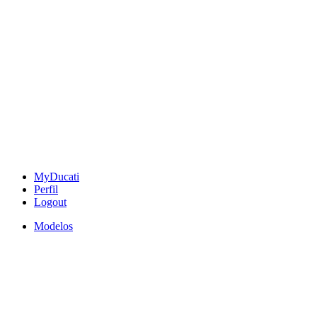
MyDucati
Perfil
Logout
Modelos