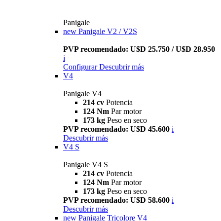
Panigale
new
Panigale V2 / V2S
PVP recomendado: U$D 25.750 / U$D 28.950
i
Configurar
Descubrir más
V4
Panigale V4
214 cv
Potencia
124 Nm
Par motor
173 kg
Peso en seco
PVP recomendado: U$D 45.600
i
Descubrir más
V4 S
Panigale V4 S
214 cv
Potencia
124 Nm
Par motor
173 kg
Peso en seco
PVP recomendado: U$D 58.600
i
Descubrir más
new
Panigale Tricolore V4