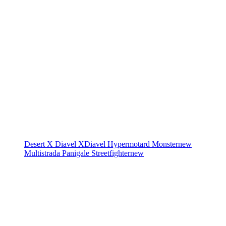
Desert X
Diavel
XDiavel
Hypermotard
Monster
new
Multistrada
Panigale
Streetfighter
new