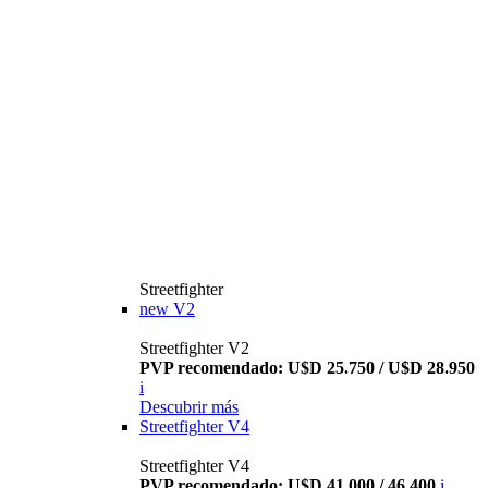
Streetfighter
new
V2
Streetfighter V2
PVP recomendado: U$D 25.750 / U$D 28.950
i
Descubrir más
Streetfighter V4
Streetfighter V4
PVP recomendado: U$D 41.000 / 46.400
i