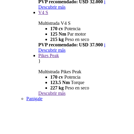
PVP recomendado: U$D 32.000
i
Descubrir más
V4 S
Multistrada V4 S
170 cv
Potencia
125 Nm
Par motor
215 kg
Peso en seco
PVP recomendado: U$D 37.900
i
Descubrir más
Pikes Peak
}
Multistrada Pikes Peak
170 cv
Potencia
123.5 Nm
Torque
227 kg
Peso en seco
Descubrir más
Panigale