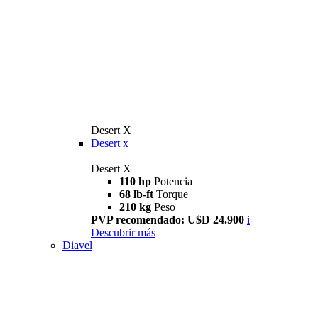
Desert X
Desert x
Desert X
110 hp
Potencia
68 lb-ft
Torque
210 kg
Peso
PVP recomendado: U$D 24.900
i
Descubrir más
Diavel