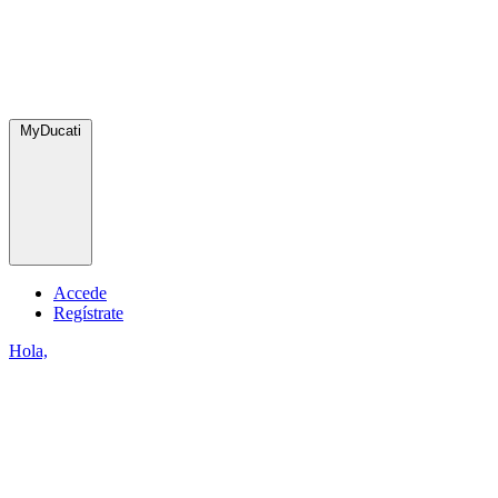
MyDucati
Accede
Regístrate
Hola,