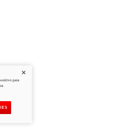
positivo para
ara
IES