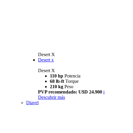
Desert X
Desert x
Desert X
110 hp
Potencia
68 lb-ft
Torque
210 kg
Peso
PVP recomendado: U$D 24.900
i
Descubrir más
Diavel