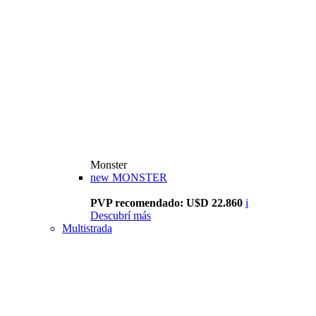
Monster
new
MONSTER
PVP recomendado: U$D 22.860
i
Descubrí más
Multistrada