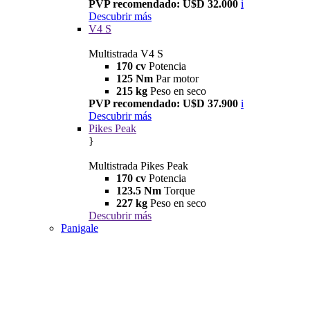
PVP recomendado: U$D 32.000
i
Descubrir más
V4 S
Multistrada V4 S
170 cv
Potencia
125 Nm
Par motor
215 kg
Peso en seco
PVP recomendado: U$D 37.900
i
Descubrir más
Pikes Peak
}
Multistrada Pikes Peak
170 cv
Potencia
123.5 Nm
Torque
227 kg
Peso en seco
Descubrir más
Panigale