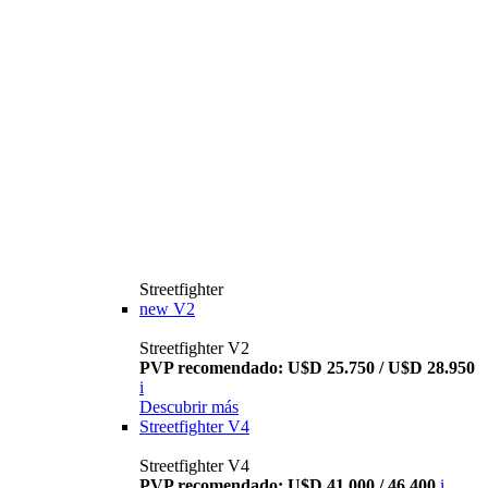
Streetfighter
new
V2
Streetfighter V2
PVP recomendado: U$D 25.750 / U$D 28.950
i
Descubrir más
Streetfighter V4
Streetfighter V4
PVP recomendado: U$D 41.000 / 46.400
i