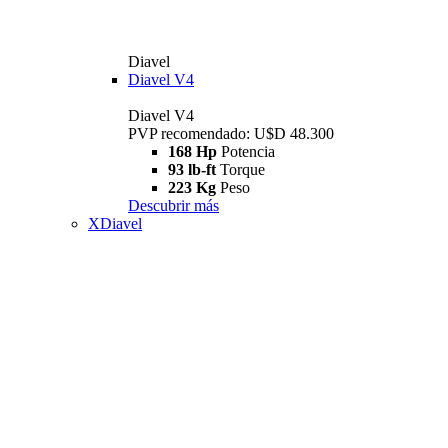
Diavel
Diavel V4
Diavel V4
PVP recomendado: U$D 48.300
168 Hp
Potencia
93 lb-ft
Torque
223 Kg
Peso
Descubrir más
XDiavel