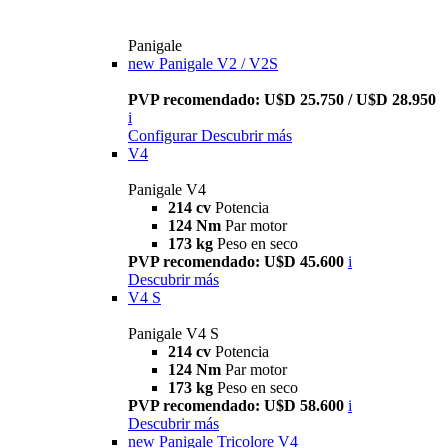
Panigale
new
Panigale V2 / V2S
PVP recomendado: U$D 25.750 / U$D 28.950
i
Configurar
Descubrir más
V4
Panigale V4
214 cv
Potencia
124 Nm
Par motor
173 kg
Peso en seco
PVP recomendado: U$D 45.600
i
Descubrir más
V4 S
Panigale V4 S
214 cv
Potencia
124 Nm
Par motor
173 kg
Peso en seco
PVP recomendado: U$D 58.600
i
Descubrir más
new
Panigale Tricolore V4