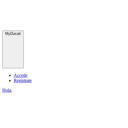
MyDucati
Accede
Regístrate
Hola,