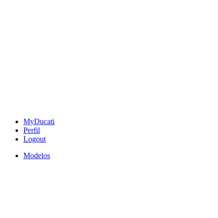
MyDucati
Perfil
Logout
Modelos