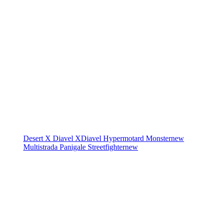
Desert X
Diavel
XDiavel
Hypermotard
Monster
new
Multistrada
Panigale
Streetfighter
new